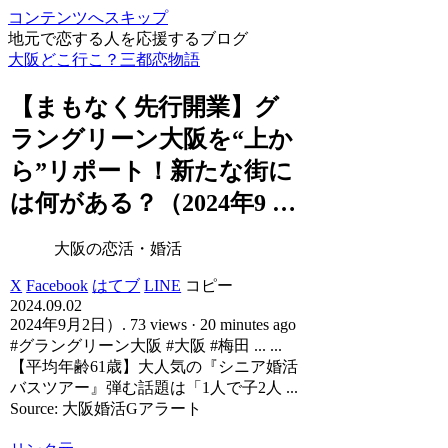
コンテンツへスキップ
地元で恋する人を応援するブログ
大阪どこ行こ？三都恋物語
【まもなく先行開業】グ
ラングリーン
大阪
を“上か
ら”リポート！新たな街に
は何がある？（2024年9 …
大阪の恋活・婚活
X
Facebook
はてブ
LINE
コピー
2024.09.02
2024年9月2日）. 73 views · 20 minutes ago
#グラングリーン大阪 #大阪 #梅田 ... ...
【平均年齢61歳】大人気の『シニア婚活
バスツアー』弾む話題は「1人で子2人 ...
Source: 大阪婚活Gアラート