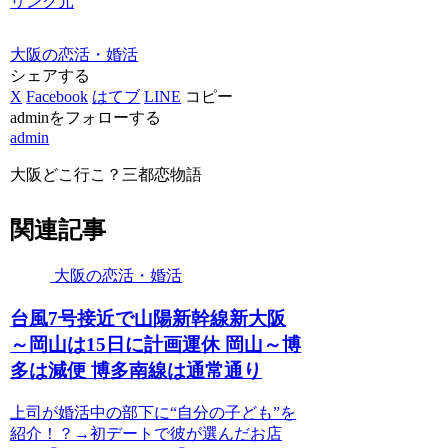
リンク元
大阪の恋活・婚活
シェアする
X
Facebook
はてブ
LINE
コピー
adminをフォローする
admin
大阪どこ行こ？三都恋物語
関連記事
大阪の恋活・婚活
台風7号接近で山陽新幹線新
大阪
～岡山は15日に計画運休 岡山～博
多は減便 博多南線は通常通り
上司が婚活中の部下に“自分の子ども”を
紹介！？→初デートで彼が選んだお店