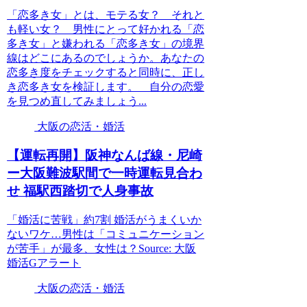
「恋多き女」とは、モテる女？ それと
も軽い女？ 男性にとって好かれる「恋
多き女」と嫌われる「恋多き女」の境界
線はどこにあるのでしょうか。あなたの
恋多き度をチェックすると同時に、正し
き恋多き女を検証します。 自分の恋愛
を見つめ直してみましょう...
大阪の恋活・婚活
【運転再開】阪神なんば線・尼崎
ー
大阪
難波駅間で一時運転見合わ
せ 福駅西踏切で人身事故
「婚活に苦戦」約7割 婚活がうまくいか
ないワケ…男性は「コミュニケーション
が苦手」が最多、女性は？Source: 大阪
婚活Gアラート
大阪の恋活・婚活