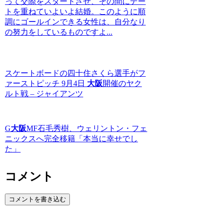
って交際をスタートさせ、その間にデー
トを重ねていよいよ結婚。このように順
調にゴールインできる女性は、自分なり
の努力をしているものですよ...
スケートボードの四十住さくら選手がフ
ァーストピッチ 9月4日
大阪
開催のヤク
ルト戦 – ジャイアンツ
G
大阪
MF石毛秀樹、ウェリントン・フェ
ニックスへ完全移籍「本当に幸せでし
た」
コメント
コメントを書き込む