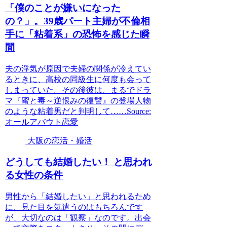
「僕のことが嫌いになった
の？」。39歳パート主婦が不倫相
手に「粘着系」の恐怖を感じた瞬
間
夫の浮気が原因で夫婦の関係が冷えてい
るときに、高校の同級生に何度も会って
しまっていた。その後彼は、まるでドラ
マ『蜜と毒～逆恨みの復讐』の登場人物
のような粘着男だと判明して……Source:
オールアバウト恋愛
大阪の恋活・婚活
どうしても結婚したい！ と思われ
る女性の条件
男性から「結婚したい」と思われるため
に、見た目を気遣うのはもちろんです
が、大切なのは「観察」なのです。出会