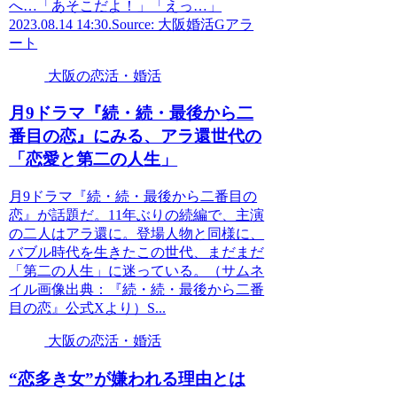
へ…「あそこだよ！」「えっ…」
2023.08.14 14:30.Source: 大阪婚活Gアラ
ート
大阪の恋活・婚活
月9ドラマ『続・続・最後から二
番目の恋』にみる、アラ還世代の
「恋愛と第二の人生」
月9ドラマ『続・続・最後から二番目の
恋』が話題だ。11年ぶりの続編で、主演
の二人はアラ還に。登場人物と同様に、
バブル時代を生きたこの世代、まだまだ
「第二の人生」に迷っている。（サムネ
イル画像出典：『続・続・最後から二番
目の恋』公式Xより）S...
大阪の恋活・婚活
“恋多き女”が嫌われる理由とは