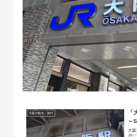
「
大阪の観光・旅行
～S
大阪
戸に