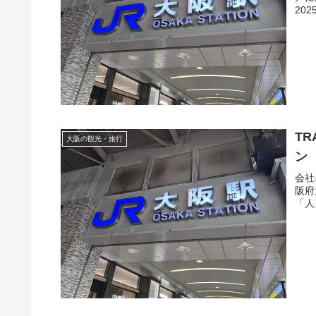
202
TR
大阪の観光・旅行
ン
会社名
阪府大
「人