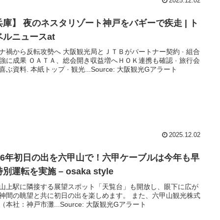
2025.12.02
兵庫】 夜のネスタリゾート神戸をバギーで疾走 | ト
ベルニュースat
ナ禍から反転攻勢へ 大阪観光局とＪＴＢがパートナー契約 · 組合
強に成果 ＯＡＴＡ、総会開き収益増へＨＯＫ連携も確認 · 旅行会
喜ぶ資料. 本紙トップ · 観光...Source: 大阪観光Gアラート
2025.12.02
026年初日の出を六甲山で！六甲ケーブルは今年も早
別運転を実施 – osaka style
山上駅に隣接する展望スポット「天覧台」も開放し、眼下に広が
神間の眺望と共に初日の出を楽しめます。 また、六甲山観光株式
（本社：神戸市灘...Source: 大阪観光Gアラート