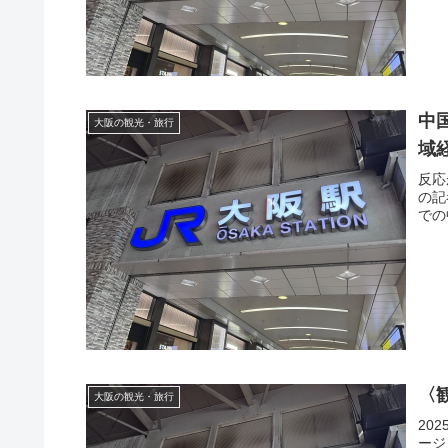
中
大阪の観光・旅行
域
反応
の記
での
〈
大阪の観光・旅行
20
ージ