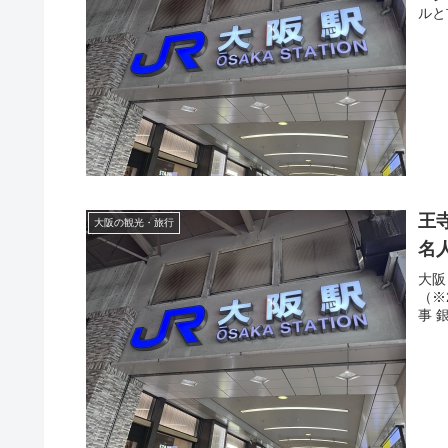
ルと
王
大阪の観光・旅行
名
大阪
（※2
事 