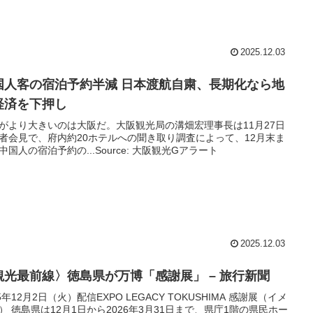
2025.12.03
国人客の宿泊予約半減 日本渡航自粛、長期化なら地
経済を下押し
がより大きいのは大阪だ。大阪観光局の溝畑宏理事長は11月27日
者会見で、府内約20ホテルへの聞き取り調査によって、12月末ま
中国人の宿泊予約の...Source: 大阪観光Gアラート
2025.12.03
観光
最前線〉徳島県が万博「感謝展」 – 旅行新聞
25年12月2日（火）配信EXPO LEGACY TOKUSHIMA 感謝展（イメ
） 徳島県は12月1日から2026年3月31日まで、県庁1階の県民ホー