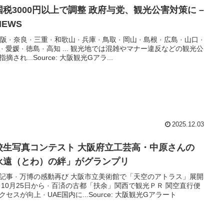
国税3000円以上で調整 政府与党、
観光
公害対策に –
NEWS
 大阪 · 奈良 · 三重 · 和歌山 · 兵庫 · 鳥取 · 岡山 · 島根 · 広島 · 山口 ·
 · 愛媛 · 徳島 · 高知 ... 観光地では混雑やマナー違反などの観光公
摘され...Source: 大阪観光Gアラ...
2025.12.03
校生写真コンテスト
大阪
府立工芸高・中原さんの
永遠（とわ）の絆」がグランプリ
記事 · 万博の感動再び 大阪市立美術館で「天空のアトラス」展開
 10月25日から · 百済の古都「扶余」関西で観光ＰＲ 関空直行便
クセスが向上 · UAE国内に...Source: 大阪観光Gアラート