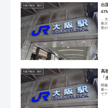
出
大阪の観光・旅行
47
...
香川
害が指
高
大阪の観光・旅行
「
関連
幕へ
でア