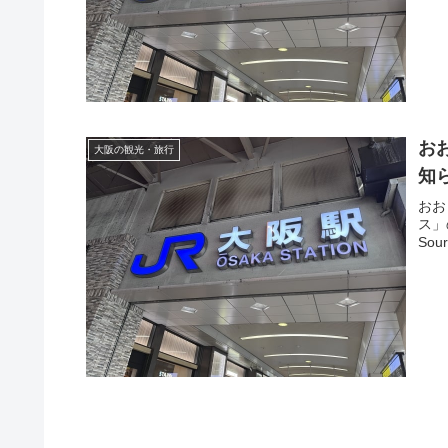
お
大阪の観光・旅行
知ら
おお
ス」
So