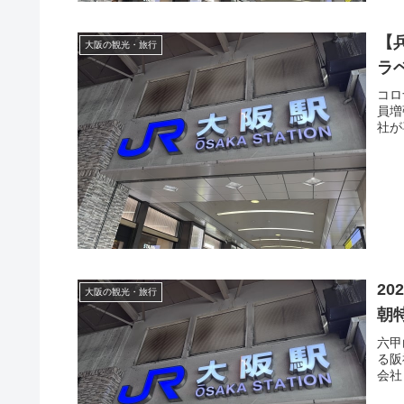
【
大阪の観光・旅行
ラ
コロ
員増
社が
2
大阪の観光・旅行
朝特
六甲
る阪
会社