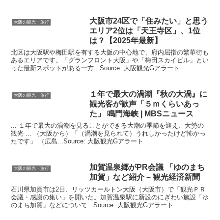
大阪
市24区で「住みたい」と思う
大阪の観光・旅行
エリア2位は「天王寺区」、1位
は？【2025年最新】
北区は大阪駅や梅田駅を有する大阪の中心地で、府内屈指の繁華街も
あるエリアです。「グランフロント大阪」や「梅田スカイビル」とい
った最新スポットがある一方...Source: 大阪観光Gアラート
１年で最大の渦潮『秋の大渦』に
大阪の観光・旅行
観光
客が歓声「５ｍくらいあっ
た」 鳴門海峡 | MBSニュース
... １年で最大の渦潮を見ることができる大潮の季節を迎え、大勢の
観光 ... （大阪から）「（渦潮を見られて）うれしかったけど怖かっ
たです」 （広島...Source: 大阪観光Gアラート
加賀温泉郷がPR会議 「ゆのまち
大阪の観光・旅行
加賀」など紹介 –
観光
経済新聞
石川県加賀市は2日、リッツカールトン大阪（大阪市）で「観光ＰＲ
会議・感謝の集い」を開いた。加賀温泉駅に新設のにぎわい施設「ゆ
のまち加賀」などについて...Source: 大阪観光Gアラート