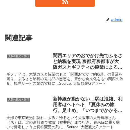
admin
関連記事
関西エリアのおでかけ先でふるさ
大阪の観光・旅行
と納税を実現 京都府京都市が
大
阪
ガスとギフティの協業による
…
ギフティは、大阪ガスと協業のもと「関西おでかけ納税®」の普及を
図り、ふるさと納税の返礼品の恩恵を、豊かな食文化をもつ関西の飲
食、観光サービス業の皆様に...Source: 大阪観光Gアラート
新幹線が動かない…駅は混雑、利
大阪の観光・旅行
用客はヘトヘト 「夏休みの旅
行、足止め」「いつまでかかるの
か」
夫婦で東京観光に訪れ、大阪に帰るという大阪市の大野輝雄さん
（76）は、北陸新幹線で敦賀（福井県）まで行き、在来線に乗り継
いで帰宅しようと切符変更の列に...Source: 大阪観光Gアラート