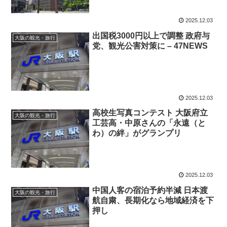
2025.12.03
出国税3000円以上で調整 政府与
大阪の観光・旅行
党、
観光
公害対策に – 47NEWS
2025.12.03
高校生写真コンテスト
大阪
府立
大阪の観光・旅行
工芸高・中原さんの「永遠（と
わ）の絆」がグランプリ
2025.12.03
中国人客の宿泊予約半減 日本渡
大阪の観光・旅行
航自粛、長期化なら地域経済を下
押し