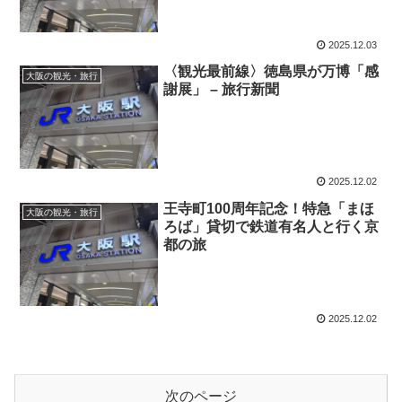
2025.12.03
〈
観光
最前線〉徳島県が万博「感
大阪の観光・旅行
謝展」 – 旅行新聞
2025.12.02
王寺町100周年記念！特急「まほ
大阪の観光・旅行
ろば」貸切で鉄道有名人と行く京
都の旅
2025.12.02
次のページ