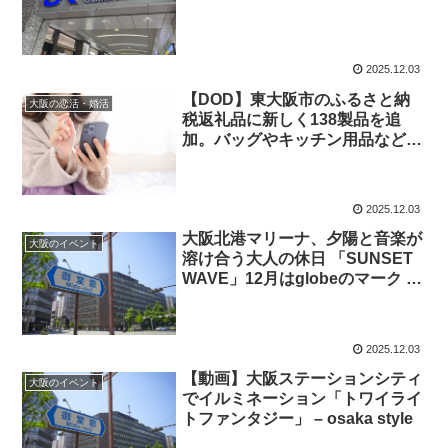
2025.12.03
【DOD】東
大阪
市のふるさと納
大阪の恋活・婚活
税返礼品に新しく138製品を追
加。バッグやキッチン用品など普
段 …
2025.12.03
大阪
北港マリーナ、夕陽と音楽が
大阪のイベント
溶け合う大人の休日 「SUNSET
WAVE」12月はglobeのマーク …
2025.12.03
【動画】
大阪
ステーションシティ
大阪のイベント
でイルミネーション「トワイライ
トファンタジー」 – osaka style