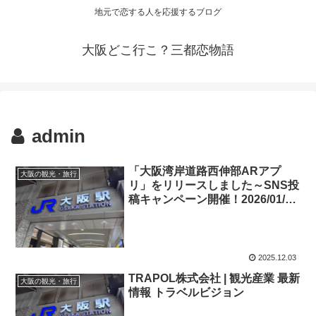
地元で恋する人を応援するブログ
大阪どこ行こ？三都恋物語
admin
「
大阪
湾岸道路西伸部ARアプ
大阪の観光・旅行
リ」をリリースしました～SNS投
稿キャンペーン開催！2026/01/12
…
2025.12.03
TRAPOL株式会社 |
観光
産業 最新
大阪の観光・旅行
情報 トラベルビジョン