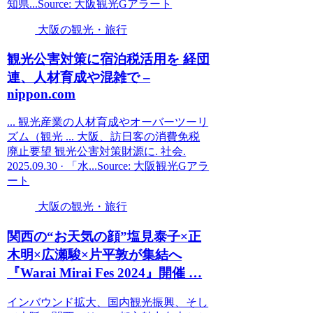
知県...Source: 大阪観光Gアラート
大阪の観光・旅行
観光
公害対策に宿泊税活用を 経団
連、人材育成や混雑で –
nippon.com
... 観光産業の人材育成やオーバーツーリ
ズム（観光 ... 大阪、訪日客の消費免税
廃止要望 観光公害対策財源に. 社会.
2025.09.30 · 「水...Source: 大阪観光Gアラ
ート
大阪の観光・旅行
関西の“お天気の顔”塩見泰子×正
木明×広瀬駿×片平敦が集結へ
『Warai Mirai Fes 2024』開催 …
インバウンド拡大、国内観光振興、そし