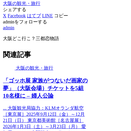
大阪の観光・旅行
シェアする
X
Facebook
はてブ
LINE
コピー
adminをフォローする
admin
大阪どこ行こ？三都恋物語
関連記事
大阪の観光・旅行
「ゴッホ展 家族がつないだ画家の
夢」（
大阪
会場）チケットを5組
10名様に – 婦人公論
... 大阪観光局協力：KLMオランダ航空
［東京展］2025年9月12日（金）～12月
21日（日） 東京都美術館［名古屋展］
2026年1月3日（土）～3月23日（月） 愛