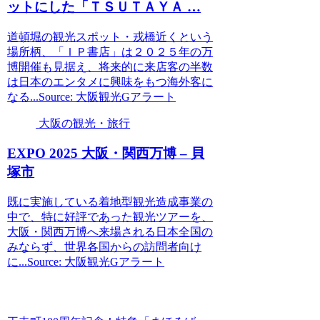
ットにした「ＴＳＵＴＡＹＡ …
道頓堀の観光スポット・戎橋近くという
場所柄、「ＩＰ書店」は２０２５年の万
博開催も見据え、将来的に来店客の半数
は日本のエンタメに興味をもつ海外客に
なる...Source: 大阪観光Gアラート
大阪の観光・旅行
EXPO 2025
大阪
・関西万博 – 貝
塚市
既に実施している着地型観光造成事業の
中で、特に好評であった観光ツアーを、
大阪・関西万博へ来場される日本全国の
みならず、世界各国からの訪問者向け
に...Source: 大阪観光Gアラート