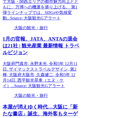
て大阪・関西エリアの都市魅力向上とと
もに、万博への機運を盛り上げる。 第1
弾ラインナップでは、SDGsや気候変
動...Source: 大阪観光Gアラート
大阪の観光・旅行
1月の官報、JATA、ANTAの退会
は21社 |
観光
産業 最新情報 トラベ
ルビジョン
大阪府門真市, 永野末光, 令和5年 12月11
日. ザイマックストラベルデザイン, 第2
種, 大阪府大阪市, 久森健二, 令和5年 12
月14日. 西平観光晃車（エヌ・ケ
イ）...Source: 大阪観光Gアラート
大阪の観光・旅行
本屋が消えゆく時代…
大阪
に「新
たな書店」誕生、海外客もターゲ