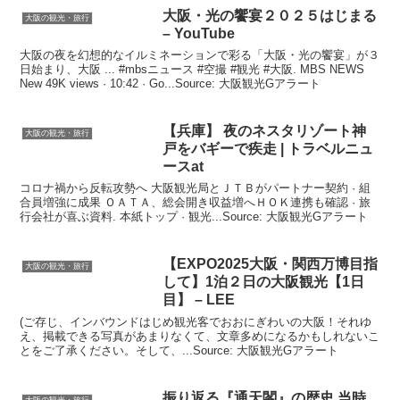
大阪
・光の饗宴２０２５はじまる
大阪の観光・旅行
– YouTube
大阪の夜を幻想的なイルミネーションで彩る「大阪・光の饗宴」が３
日始まり、大阪 ... #mbsニュース #空撮 #観光 #大阪. MBS NEWS
New 49K views · 10:42 · Go...Source: 大阪観光Gアラート
【兵庫】 夜のネスタリゾート神
大阪の観光・旅行
戸をバギーで疾走 | トラベルニュ
ースat
コロナ禍から反転攻勢へ 大阪観光局とＪＴＢがパートナー契約 · 組
合員増強に成果 ＯＡＴＡ、総会開き収益増へＨＯＫ連携も確認 · 旅
行会社が喜ぶ資料. 本紙トップ · 観光...Source: 大阪観光Gアラート
【EXPO2025
大阪
・関西万博目指
大阪の観光・旅行
して】1泊２日の
大阪観光
【1日
目】 – LEE
(ご存じ、インバウンドはじめ観光客でおおにぎわいの大阪！それゆ
え、掲載できる写真があまりなくて、文章多めになるかもしれないこ
とをご了承ください。そして、...Source: 大阪観光Gアラート
振り返る『通天閣』の歴史 当時
大阪の観光・旅行