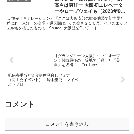
高さは東洋一
大阪
初エレベータ
ーやロープウェイも（2023年9月
22 …
... 観光ＴＶナレーション）「ここは大阪南部の歓楽地帯で新世界と
呼ばれ、東洋一の高塔・通天閣は、その高さ２５０尺、パリのエッフ
ェル塔を模したもので...Source: 大阪観光Gアラート
【グラングリーン
大阪
】ついにオープ
ン！関西最後の一等地で「緑」と「美
食」を堪能！ – YouTube
配偶者手当と賃金制度見直しセミナー
（商工会
イベント
）｜鈴木圭史 – マイベ
ストプロ
コメント
コメントを書き込む