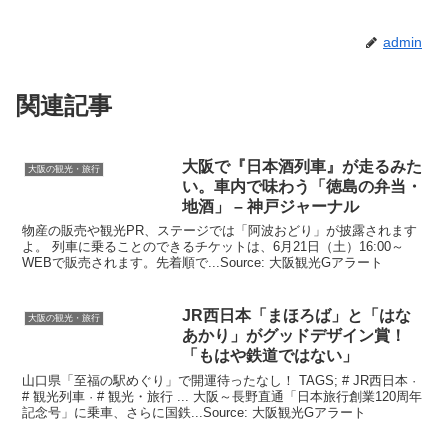
admin
関連記事
大阪
で『日本酒列車』が走るみた
大阪の観光・旅行
い。車内で味わう「徳島の弁当・
地酒」 – 神戸ジャーナル
物産の販売や観光PR、ステージでは「阿波おどり」が披露されます
よ。 列車に乗ることのできるチケットは、6月21日（土）16:00～
WEBで販売されます。先着順で...Source: 大阪観光Gアラート
JR西日本「まほろば」と「はな
大阪の観光・旅行
あかり」がグッドデザイン賞！
「もはや鉄道ではない」
山口県「至福の駅めぐり」で開運待ったなし！ TAGS; # JR西日本 ·
# 観光列車 · # 観光・旅行 ... 大阪～長野直通「日本旅行創業120周年
記念号」に乗車、さらに国鉄...Source: 大阪観光Gアラート