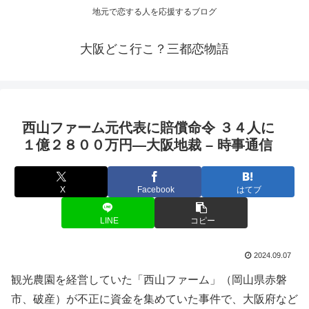
地元で恋する人を応援するブログ
大阪どこ行こ？三都恋物語
西山ファーム元代表に賠償命令 ３４人に
１億２８００万円―
大阪
地裁 – 時事通信
X
Facebook
はてブ
LINE
コピー
2024.09.07
観光農園を経営していた「西山ファーム」（岡山県赤磐
市、破産）が不正に資金を集めていた事件で、大阪府など