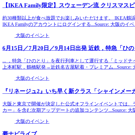
【IKEA Family限定】スウェーデン流 クリスマス
約30種類以上が食べ放題でお楽しみいただけます。 IKEA鶴浜
IKEA Familyのアカウントにログインする...Source: 大阪
大阪のイベント
6月15日／7月20日／9月14日出発 近鉄，特急「
... ，特急「ひのとり」を夜行列車として運行する「ミッドナ
上本町駅，鶴橋駅発→近鉄名古屋駅着・プレミアム...Source
大阪のイベント
『リネージュ2』いち早く新クラス「シャインメー
大阪と東京で開催が決定した公式オフラインイベントでは、ラ
カー」を含む次期アップデートの追加コンテンツ...Source:
大阪のイベント
夢ナビライブ