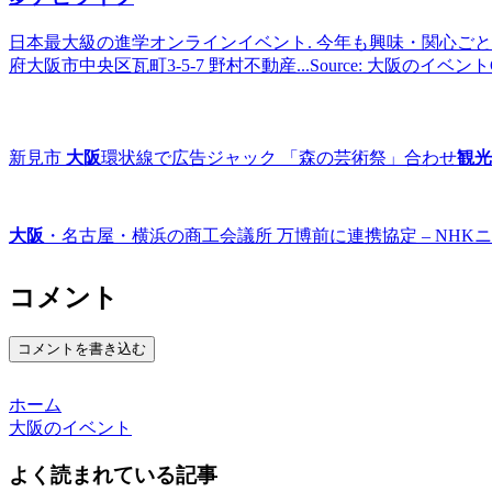
日本最大級の進学オンラインイベント. 今年も興味・関心ごとから進路
府大阪市中央区瓦町3-5-7 野村不動産...Source: 大阪のイベ
新見市
大阪
環状線で広告ジャック 「森の芸術祭」合わせ
観光
大阪
・名古屋・横浜の商工会議所 万博前に連携協定 – NHK
コメント
コメントを書き込む
ホーム
大阪のイベント
よく読まれている記事