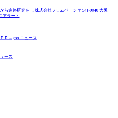
研究を ... 株式会社フロムページ 〒541-0048 大阪
ントGアラート
ＰＲ – goo ニュース
ニュース