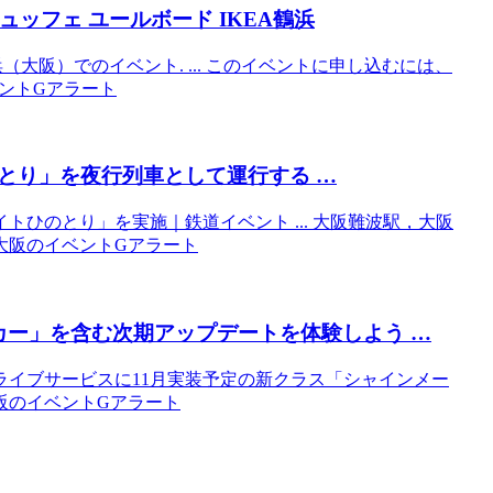
ビュッフェ ユールボード IKEA鶴浜
（大阪）でのイベント. ... このイベントに申し込むには、
のイベントGアラート
ひのとり」を夜行列車として運行する …
イトひのとり」を実施｜鉄道イベント ... 大阪難波駅，大阪
: 大阪のイベントGアラート
カー」を含む次期アップデートを体験しよう …
イブサービスに11月実装予定の新クラス「シャインメー
 大阪のイベントGアラート