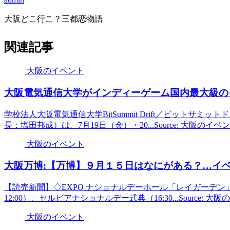
大阪どこ行こ？三都恋物語
関連記事
大阪のイベント
大阪
電気通信大学がインディーゲーム国内最大級の
学校法人大阪電気通信大学BitSummit Drift／ビット
長：塩田邦成）は、7月19日（金）・20...Source: 大阪のイ
大阪のイベント
大阪
万博:【万博】９月１５日はなにがある？…
イ
【読売新聞】◇EXPO ナショナルデーホール「レイガーデン」 
12:00）、セルビアナショナルデー式典（16:30...Source: 
大阪のイベント