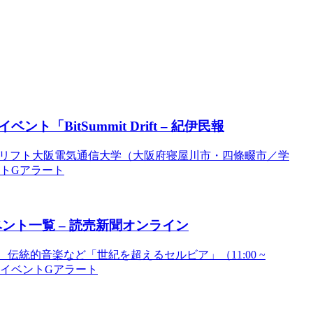
イベント
「BitSummit Drift – 紀伊民報
サミットドリフト大阪電気通信大学（大阪府寝屋川市・四條畷市／学
ベントGアラート
ベント
一覧 – 読売新聞オンライン
伝統的音楽など「世紀を超えるセルビア」（11:00 ~
大阪のイベントGアラート