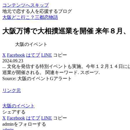
コンテンツへスキップ
地元で恋する人を応援するブログ
大阪どこ行こ？三都恋物語
大阪
万博で大相撲巡業を開催 来年８月、
大阪のイベント
X
Facebook
はてブ
LINE
コピー
2024.09.23
... 文化を発信する特別イベントも実施。今年１２月１４日
巡業が開催される。 関連キーワード. スポーツ.
Source: 大阪のイベントGアラート
リンク元
大阪のイベント
シェアする
X
Facebook
はてブ
LINE
コピー
adminをフォローする
admin