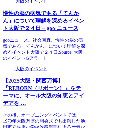
大阪のイベント
慢性の脳の病気である「てんか
ん」について理解を深める
イベン
ト大阪
で２４日 – goo ニュース
gooニュース。社会写真。慢性の脳の病
気である「てんかん」について理解を深
めるイベント大阪で２４日.Source: 大阪
のイベントGアラート
大阪のイベント
【2025
大阪
・関西万博】
『REBORN（リボーン）』をテ
ーマに、オール
大阪
の知恵とアイ
デアを …
その後、オープニングイベントでは、
1970年大阪万博の開会式でも出演した池
田市立呉服小学校吹奏楽部による元気な