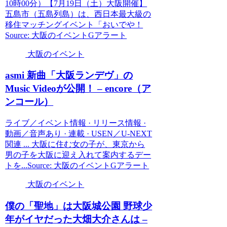
10時00分）【7月19日（土）大阪開催】
五島市（五島列島）は、西日本最大級の
移住マッチングイベント「おいでや！
Source: 大阪のイベントGアラート
大阪のイベント
asmi 新曲「
大阪
ランデヴ」の
Music Videoが公開！ – encore（ア
ンコール）
ライブ／イベント情報 · リリース情報 ·
動画／音声あり · 連載 · USEN／U-NEXT
関連 ... 大阪に住む女の子が、東京から
男の子を大阪に迎え入れて案内するデー
トを...Source: 大阪のイベントGアラート
大阪のイベント
僕の「聖地」は
大阪
城公園 野球少
年がイヤだった大畑大介さんは –