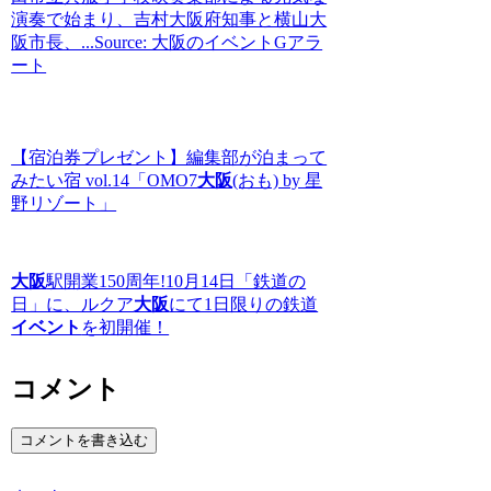
演奏で始まり、吉村大阪府知事と横山大
阪市長、...Source: 大阪のイベントGアラ
ート
【宿泊券プレゼント】編集部が泊まって
みたい宿 vol.14「OMO7
大阪
(おも) by 星
野リゾート」
大阪
駅開業150周年!10月14日「鉄道の
日」に、ルクア
大阪
にて1日限りの鉄道
イベント
を初開催！
コメント
コメントを書き込む