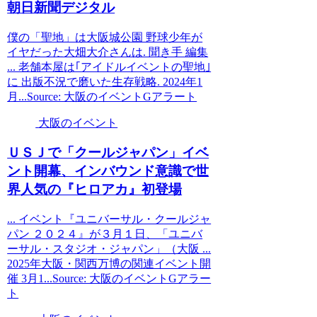
朝日新聞デジタル
僕の「聖地」は大阪城公園 野球少年が
イヤだった大畑大介さんは. 聞き手 編集
... 老舗本屋は｢アイドルイベントの聖地｣
に 出版不況で磨いた生存戦略. 2024年1
月...Source: 大阪のイベントGアラート
大阪のイベント
ＵＳＪで「クールジャパン」
イベ
ント
開幕、インバウンド意識で世
界人気の『ヒロアカ』初登場
... イベント『ユニバーサル・クールジャ
パン ２０２４』が３月１日、「ユニバ
ーサル・スタジオ・ジャパン」（大阪 ...
2025年大阪・関西万博の関連イベント開
催 3月1...Source: 大阪のイベントGアラー
ト