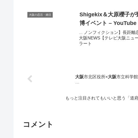
Shigekix＆大原
大阪の恋活・婚活
博イベント – YouTube
... ノンフィクション】長
大阪NEWS【テレビ大阪ニュース】•324K
ラート
大阪
市北区役所×
大阪
市立科学館
…
もっと注目されてもいいと思う「道府
コメント