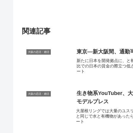
関連記事
東京―新
大阪
間、通勤可能
大阪の恋活・婚活
新たに日本を開発拠点に、と
比での日本の賃金の際立つ低さ…
ート
生き物系YouTuber、
大阪の恋活・婚活
モデルプレス
大屋根リングでは大量のユス
と同じで水と有機物があったらだ
ート