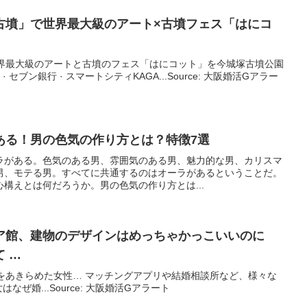
古墳」で世界最大級のアート×古墳フェス「はにコ
世界最大級のアートと古墳のフェス「はにコット」を今城塚古墳公園
 · セブン銀行 · スマートシティKAGA...Source: 大阪婚活Gアラー
ある！男の色気の作り方とは？特徴7選
ラがある。色気のある男、雰囲気のある男、魅力的な男、カリスマ
男、モテる男。すべてに共通するのはオーラがあるということだ。
構えとは何だろうか。男の色気の作り方とは...
ア館、建物のデザインはめっちゃかっこいいのに
 …
婚活をあきらめた女性… マッチングアプリや結婚相談所など、様々な
ぜ婚...Source: 大阪婚活Gアラート