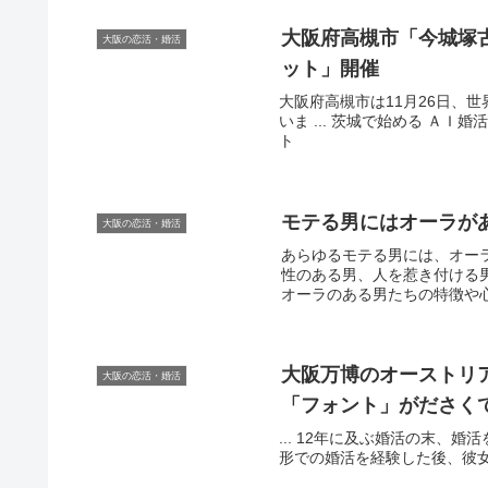
大阪
府高槻市「今城塚
大阪の恋活・婚活
ット」開催
大阪府高槻市は11月26日、
いま ... 茨城で始める ＡＩ婚活
ト
モテる男にはオーラが
大阪の恋活・婚活
あらゆるモテる男には、オー
性のある男、人を惹き付ける
オーラのある男たちの特徴や心
大阪
万博のオーストリ
大阪の恋活・婚活
「フォント」がださくて
... 12年に及ぶ婚活の末、
形での婚活を経験した後、彼女はな