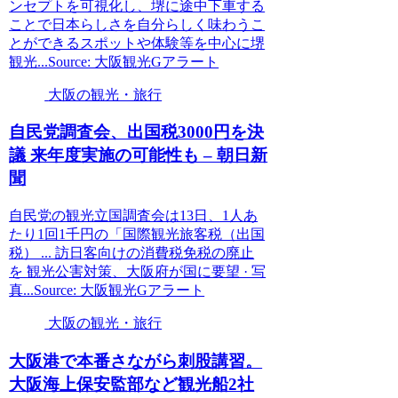
ンセプトを可視化し、堺に途中下車する
ことで日本らしさを自分らしく味わうこ
とができるスポットや体験等を中心に堺
観光...Source: 大阪観光Gアラート
大阪の観光・旅行
自民党調査会、出国税3000円を決
議 来年度実施の可能性も – 朝日新
聞
自民党の観光立国調査会は13日、1人あ
たり1回1千円の「国際観光旅客税（出国
税） ... 訪日客向けの消費税免税の廃止
を 観光公害対策、大阪府が国に要望 · 写
真...Source: 大阪観光Gアラート
大阪の観光・旅行
大阪
港で本番さながら刺股講習。
大阪
海上保安監部など
観光
船2社