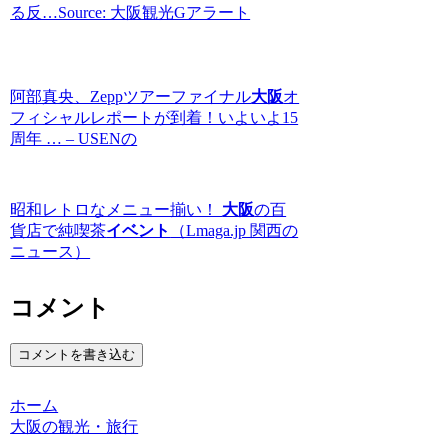
る反…Source: 大阪観光Gアラート
阿部真央、Zeppツアーファイナル
大阪
オ
フィシャルレポートが到着！いよいよ15
周年 … – USENの
昭和レトロなメニュー揃い！
大阪
の百
貨店で純喫茶
イベント
（Lmaga.jp 関西の
ニュース）
コメント
コメントを書き込む
ホーム
大阪の観光・旅行