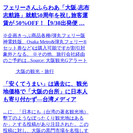
フェリーさんふらわあ「
大阪
-志布
志航路」就航50周年を祝し旅客運
賃が 50%OFF！【9/30出発便 …
※企画きっぷ商品各種(弾丸フェリー阪
神電鉄版、Osaka Metro&弾丸フェリー®
セット券など)は購入可能ですが割引対
象外となる。 ※その他、旅行会社経由
のご予約は...Source: 大阪観光Gアラート
大阪の観光・旅行
「安くてうまい」は過去に、
観光
地価格で「
大阪
の台所」に日本人
も寄り付かず―台湾メディア
... に、「日本にも（台湾の著名観光地）
墾丁のようなぼったくり観光地はある
か」とする投稿があり注目された。この
投稿に対し、大阪の黒門市場を名指しす