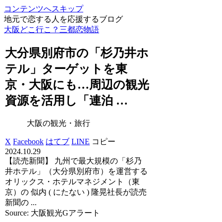
コンテンツへスキップ
地元で恋する人を応援するブログ
大阪どこ行こ？三都恋物語
大分県別府市の「杉乃井ホ
テル」ターゲットを東
京・
大阪
にも…周辺の
観光
資源を活用し「連泊 …
大阪の観光・旅行
X
Facebook
はてブ
LINE
コピー
2024.10.29
【読売新聞】 九州で最大規模の「杉乃
井ホテル」（大分県別府市）を運営する
オリックス・ホテルマネジメント（東
京）の 似内 ( にたない ) 隆晃社長が読売
新聞の ...
Source: 大阪観光Gアラート