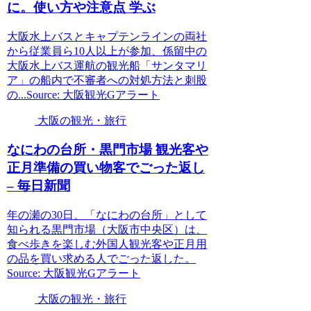
に。使い方や注意点 学ぶ
大阪水上バスとキャプテンラインの両社
から従業員ら10人以上が参加、係留中の
大阪水上バス運航の観光船「サンタマリ
ア」の船内で不審者への対処方法と刺股
の...Source: 大阪観光Gアラート
大阪の観光・旅行
なにわの台所・黒門市場
観光
客や
正月準備の買い物客でごった返し
– 毎日新聞
年の瀬の30日、「なにわの台所」として
知られる黒門市場（大阪市中央区）は、
食べ歩きを楽しむ外国人観光客や正月用
の品を買い求める人でごった返した。
Source: 大阪観光Gアラート
大阪の観光・旅行