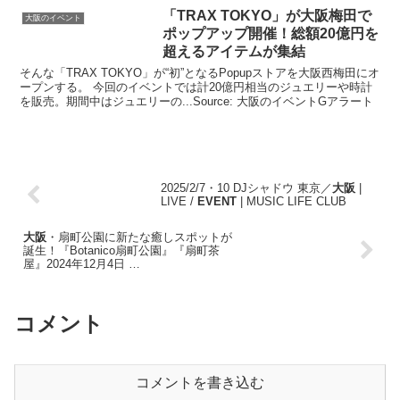
「TRAX TOKYO」が
大阪
梅田で
大阪のイベント
ポップアップ開催！総額20億円を
超えるアイテムが集結
そんな「TRAX TOKYO」が“初”となるPopupストアを大阪西梅田にオ
ープンする。 今回のイベントでは計20億円相当のジュエリーや時計
を販売。期間中はジュエリーの...Source: 大阪のイベントGアラート
2025/2/7・10 DJシャドウ 東京／
大阪
|
LIVE /
EVENT
| MUSIC LIFE CLUB
大阪
・扇町公園に新たな癒しスポットが
誕生！『Botanico扇町公園』『扇町茶
屋』2024年12月4日 …
コメント
コメントを書き込む