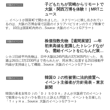
子どもたちが宮崎からリモートで
大阪のイベント
大阪
・関西万博を体験！ | MRTニ
ュース
... イベントが国富町で開かれました。 スクリーンに映し出されてい
るのは、大阪の万博会場で話題のイタリアパビリオンのライブ映像で
す。 10日は国富町内外の...Source: 大阪のイベントGアラート
株価指数先物 【週間展望】 ―年
大阪のイベント
初来高値を意識したトレンドなが
ら、需給
イベント
をにらんだ展開
に
シカゴ日経平均先物は、日中大阪比245円高の3万3435円だった。 先
週は26日に3万2330円まで売られたが、同水準に位置する25日移動平
均線が支持線として機能...Source: 大阪のイベントGアラート
韓国ＤＪの性被害に法的措置へ
大阪のイベント
イベント
主催者が方針発表 – 東京
新聞
韓国の著名女性ＤＪの「ＤＪ ＳＯＤＡ」さんが大阪府でのイベント
で観客からセクハラを受けたと訴えた問題で、イベントを主催した
「ＴｒｙＨａ...Source: 大阪のイベントGアラート