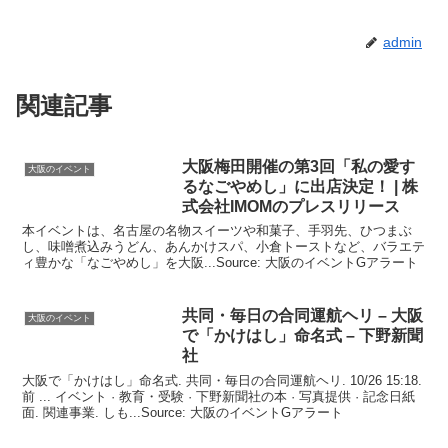
admin
関連記事
大阪
梅田開催の第3回「私の愛す
大阪のイベント
るなごやめし」に出店決定！ | 株
式会社IMOMのプレスリリース
本イベントは、名古屋の名物スイーツや和菓子、手羽先、ひつまぶ
し、味噌煮込みうどん、あんかけスパ、小倉トーストなど、バラエテ
ィ豊かな「なごやめし」を大阪...Source: 大阪のイベントGアラート
共同・毎日の合同運航ヘリ –
大阪
大阪のイベント
で「かけはし」命名式 – 下野新聞
社
大阪で「かけはし」命名式. 共同・毎日の合同運航ヘリ. 10/26 15:18.
前 ... イベント · 教育・受験 · 下野新聞社の本 · 写真提供 · 記念日紙
面. 関連事業. しも...Source: 大阪のイベントGアラート