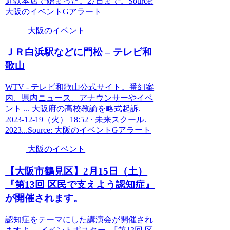
近鉄本店で始まった。27日まで。Source:
大阪のイベントGアラート
大阪のイベント
ＪＲ白浜駅などに門松 – テレビ和
歌山
WTV - テレビ和歌山公式サイト。番組案
内、県内ニュース、アナウンサーやイベ
ント ... 大阪府の高校教諭を略式起訴.
2023-12-19（火） 18:52 · 未来スクール.
2023...Source: 大阪のイベントGアラート
大阪のイベント
【
大阪
市鶴見区】2月15日（土）
『第13回 区民で支えよう認知症』
が開催されます。
認知症をテーマにした講演会が開催され