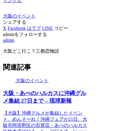
リンク元
大阪のイベント
シェアする
X
Facebook
はてブ
LINE
コピー
adminをフォローする
admin
大阪どこ行こ？三都恋物語
関連記事
大阪のイベント
大阪
・あべのハルカスに沖縄グル
メ集結 27日まで – 琉球新報
【大阪】沖縄グルメが集結したイベン
ト、めんそーれ！沖縄フェアが21日、大
阪市阿倍野区の百貨店・あべのハルカス