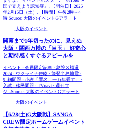
ますよ。 イベントポスター. 『第13回 区
民で支えよう認知症』. 【開催日】2025
年2月15日（土）. 【時間】午後2時～4
時.Source: 大阪のイベントGアラート
大阪のイベント
開幕まで1年切ったのに、見えぬ
大阪
・関西万博の「目玉」 好奇心
と期待感くすぐるアピールを
イベント · 会員限定記事 · 衆院３補選
2024 · ウクライナ侵略 · 能登半島地震 ·
紅麹問題 · 小説「罪名、一万年愛す」 ·
入試 · 移民問題 · TVnavi · 週刊フ
ジ...Source: 大阪のイベントGアラート
大阪のイベント
【6/28(土)G
大阪
戦】SANGA
CREW限定ホームゲーム
イベント