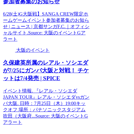
参加者募集のお知らせ
6/28(土)G大阪戦】SANGA CREW限定ホ
ームゲームイベント参加者募集のお知ら
せ | ニュース | 京都サンガF.C.｜オフィシ
ャルサイト.Source: 大阪のイベントGア
ラート
大阪のイベント
久保建英所属のレアル・ソシエダ
が7/25にガンバ
大阪
と対戦！ チケ
ットは7/4発売 | SPICE
イベント情報. 『レアル・ソシエダ
JAPAN TOUR』レアル・ソシエダvsガン
バ大阪. 日時：7月25日（木）19:00キッ
クオフ 場所：パナソニックスタジアム
吹田（大阪府...Source: 大阪のイベントG
アラート