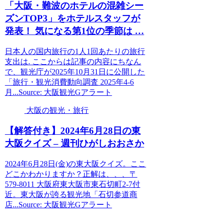
「
大阪
・難波のホテルの混雑シー
ズンTOP3」をホテルスタッフが
発表！ 気になる第1位の季節は …
日本人の国内旅行の1人1回あたりの旅行
支出は. ここからは記事の内容にちなん
で、観光庁が2025年10月31日に公開した
「旅行・観光消費動向調査 2025年4-6
月...Source: 大阪観光Gアラート
大阪の観光・旅行
【解答付き】2024年6月28日の東
大阪
クイズ – 週刊ひがしおおさか
2024年6月28日(金)の東大阪クイズ。ここ
どこかわかりますか？正解は、、、〒
579-8011 大阪府東大阪市東石切町2-7付
近。東大阪が誇る観光地「石切参道商
店...Source: 大阪観光Gアラート