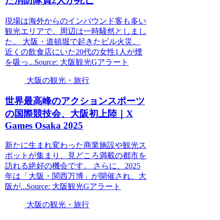
た消防隊員2人が死亡
現場は海外からのインバウンド客も多い
観光エリアで、周辺は一時騒然としまし
た。 大阪・道頓堀で起きたビル火災。
近くの飲食店にいた20代の女性1人が煙
を吸っ...Source: 大阪観光Gアラート
大阪の観光・旅行
世界最高峰のアクションスポーツ
の国際競技会、
大阪
初上陸｜X
Games Osaka 2025
新たに生まれ変わった商業施設や観光ス
ポットが集まり、見どころ満載の都市を
訪れる絶好の機会です。 さらに、2025
年は「大阪・関西万博」が開催され、大
阪が...Source: 大阪観光Gアラート
大阪の観光・旅行