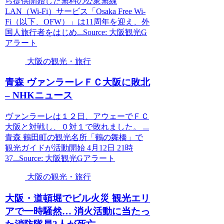
ら提供開始した無料の公衆無線
LAN（Wi-Fi）サービス「Osaka Free Wi-
Fi（以下、OFW）」は11周年を迎え、外
国人旅行者をはじめ...Source: 大阪観光G
アラート
大阪の観光・旅行
青森 ヴァンラーレＦＣ
大阪
に敗北
– NHKニュース
ヴァンラーレは１２日、アウェーでＦＣ
大阪と対戦し、０対１で敗れました。 ...
青森 鶴田町の観光名所「鶴の舞橋」で
観光ガイドが活動開始 4月12日 21時
37...Source: 大阪観光Gアラート
大阪の観光・旅行
大阪
・道頓堀でビル火災
観光
エリ
アで一時騒然… 消火活動に当たっ