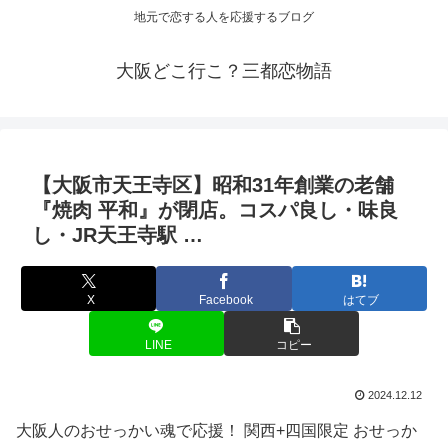
地元で恋する人を応援するブログ
大阪どこ行こ？三都恋物語
【
大阪
市天王寺区】昭和31年創業の老舗
『焼肉 平和』が閉店。コスパ良し・味良
し・JR天王寺駅 …
X
Facebook
はてブ
LINE
コピー
2024.12.12
大阪人のおせっかい魂で応援！ 関西+四国限定 おせっか