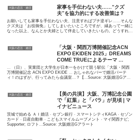
家事を手伝わない夫……“クズ
大阪の恋活・婚活
夫”を協力的にする改善策は？
お願いしても家事を手伝わない夫、注意すればプチ逆ギレ……そんな
クズ夫は「お役御免」してしまいたいところですが、縁あって一緒に
なった以上、なんとか夫婦として伴走していきたいもの。どうすれ
ば、もっと家事に協力的な夫へと改善を図れるでしょうか。S...
「
大阪
・関西万博開催記念ACN
大阪の恋活・婚活
EXPO EKIDEN 2025」DREAMS
COME TRUEによるテーマ …
... （日）、実業団と大学生が日本一をかけて競う駅伝「大阪・関西
万博開催記念 ACN EXPO EKIDE ... おしゃれなバーで婚活パーテ
ィ！のはずが、行ってみたら会議室…？【...Source: 大阪婚活Gアラ
ート
【美の共演】
大阪
、万博記念公園
大阪の恋活・婚活
で「紅葉」と「バラ」が見頃 | マ
イナビニュース
茨城で始める ＡＩ婚活 · セブン銀行 · スマートシティKAGA · セゾン
カード · 日産自動車 · こどもスマイルムーブメント · マイ関西ナビ;
Supporter; ロフト...Source: 大阪婚活Gアラート