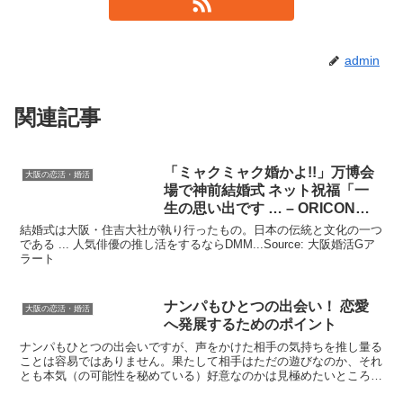
admin
関連記事
「ミャクミャク婚かよ!!」万博会
大阪の恋活・婚活
場で神前結婚式 ネット祝福「一
生の思い出です … – ORICON
NEWS
結婚式は大阪・住吉大社が執り行ったもの。日本の伝統と文化の一つ
である ... 人気俳優の推し活をするならDMM...Source: 大阪婚活Gア
ラート
ナンパもひとつの出会い！ 恋愛
大阪の恋活・婚活
へ発展するためのポイント
ナンパもひとつの出会いですが、声をかけた相手の気持ちを推し量る
ことは容易ではありません。果たして相手はただの遊びなのか、それ
とも本気（の可能性を秘めている）好意なのかは見極めたいところで
す。この出会いを恋愛へと昇格させるには、どうしたらいい...