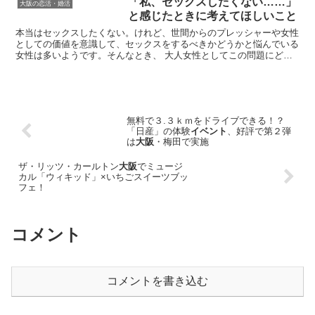
「私、セックスしたくない……」
大阪の恋活・婚活
と感じたときに考えてほしいこと
本当はセックスしたくない。けれど、世間からのプレッシャーや女性
としての価値を意識して、セックスをするべきかどうかと悩んでいる
女性は多いようです。そんなとき、 大人女性としてこの問題にどう
向き合っていくべきなのでしょうか？ 筆者がお答えします...
無料で３.３ｋｍをドライブできる！？
「日産」の体験
イベント
、好評で第２弾
は
大阪
・梅田で実施
ザ・リッツ・カールトン
大阪
でミュージ
カル「ウィキッド」×いちごスイーツブッ
フェ！
コメント
コメントを書き込む