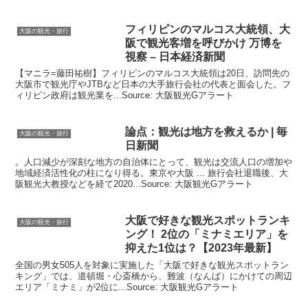
フィリピンのマルコス大統領、
大
大阪の観光・旅行
阪
で
観光
客増を呼びかけ 万博を
視察 – 日本経済新聞
【マニラ=藤田祐樹】フィリピンのマルコス大統領は20日、訪問先の
大阪市で観光庁やJTBなど日本の大手旅行会社の代表と面会した。フ
ィリピン政府は観光業を...Source: 大阪観光Gアラート
論点：
観光
は地方を救えるか | 毎
大阪の観光・旅行
日新聞
。人口減少が深刻な地方の自治体にとって、観光は交流人口の増加や
地域経済活性化の柱になり得る。東京や大阪 ... 旅行会社退職後、大
阪観光大教授などを経て2020...Source: 大阪観光Gアラート
大阪
で好きな
観光
スポットランキ
大阪の観光・旅行
ング！ 2位の「ミナミエリア」を
抑えた1位は？【2023年最新】
全国の男女505人を対象に実施した「大阪で好きな観光スポットラン
キング」では、道頓堀・心斎橋から、難波（なんば）にかけての周辺
エリア「ミナミ」が2位に...Source: 大阪観光Gアラート