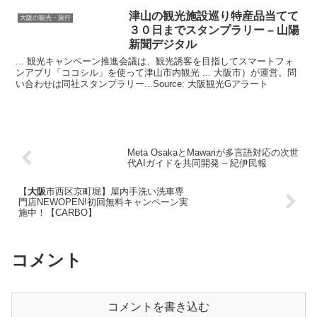
津山の
観光
施設巡り特産品当てて
大阪の観光・旅行
３０日までスタンプラリー – 山陽
新聞デジタル
... 観光キャンペーン推進会議は、観光誘客を目指してスマートフォ
ンアプリ「ココシル」を使って津山市内観光 ... 大阪市）が運営。問
い合わせは同社スタンプラリー...Source: 大阪観光Gアラート
Meta OsakaとMawariが多言語対応の次世
代AIガイドを共同開発 – 紀伊民報
【
大阪
市西区京町堀】屋内手洗い洗車専
門店NEWOPEN!初回無料キャンペーン実
施中！【CARBO】
コメント
コメントを書き込む