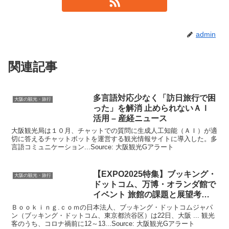
admin
関連記事
多言語対応少なく「訪日旅行で困
大阪の観光・旅行
った」を解消 止められないＡＩ
活用 – 産経ニュース
大阪観光局は１０月、チャットでの質問に生成人工知能（ＡＩ）が適
切に答えるチャットボットを運営する観光情報サイトに導入した。多
言語コミュニケーション...Source: 大阪観光Gアラート
【EXPO2025特集】ブッキング・
大阪の観光・旅行
ドットコム、万博・オランダ館で
イベント 旅館の課題と展望考え
る
Ｂｏｏｋｉｎｇ.ｃｏｍの日本法人、ブッキング・ドットコムジャパ
ン（ブッキング・ドットコム、東京都渋谷区）は22日、大阪 ... 観光
客のうち、コロナ禍前に12～13...Source: 大阪観光Gアラート