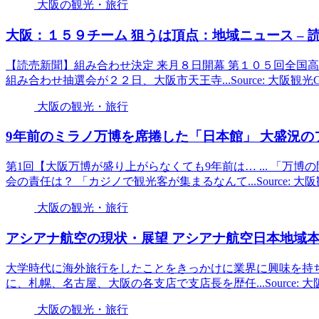
大阪の観光・旅行
大阪
：１５９チーム 狙うは頂点：地域ニュース – 
【読売新聞】組み合わせ決定 来月８日開幕 第１０５回全国
組み合わせ抽選会が２２日、大阪市天王寺...Source: 大阪観
大阪の観光・旅行
9年前のミラノ万博を席捲した「日本館」 大盛況の
第1回【大阪万博が盛り上がらなくても9年前は… ... 「万
会の責任は？ 「カジノで観光客が集まるなんて...Source: 
大阪の観光・旅行
アシアナ航空の現状・展望 アシアナ航空日本地域本部
大学時代に海外旅行をしたことをきっかけに業界に興味を持ち
に、札幌、名古屋、大阪の各支店で支店長を歴任...Source: 
大阪の観光・旅行