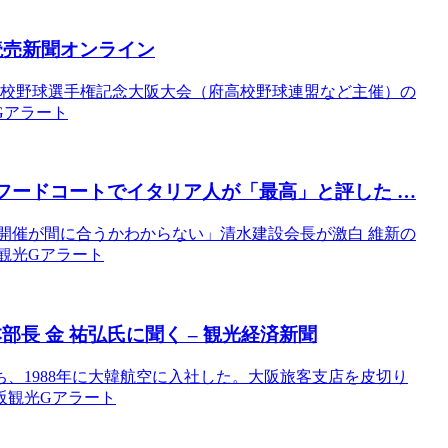
読売新聞オンライン
高校野球選手権記念大阪大会（府高校野球連盟など主催）の
光Gアラート
フードコートでイタリア人が「最高」と評した …
博の開催が間に合うかわからない」清水建設会長が激白 維新の
大阪観光Gアラート
長 金 祐弘氏に聞く –
観光
経済新聞
、1988年に大韓航空に入社した。大阪旅客支店を皮切り
大阪観光Gアラート