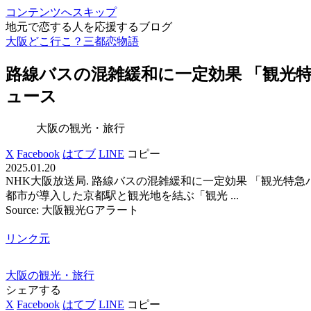
コンテンツへスキップ
地元で恋する人を応援するブログ
大阪どこ行こ？三都恋物語
路線バスの混雑緩和に一定効果 「
観光
特
ュース
大阪の観光・旅行
X
Facebook
はてブ
LINE
コピー
2025.01.20
NHK大阪放送局. 路線バスの混雑緩和に一定効果 「観光特
都市が導入した京都駅と観光地を結ぶ「観光 ...
Source: 大阪観光Gアラート
リンク元
大阪の観光・旅行
シェアする
X
Facebook
はてブ
LINE
コピー