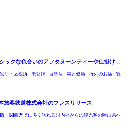
シックな色合いのアフタヌーンティーや仕掛け …
所・区役所 · 未登録 · 百貨店 · 美と健康 · 行列のお店 · 観
西日本旅客鉄道株式会社のプレスリリース
. 大阪・関西万博に多く訪れる国内外からの観光客の岡山県へ