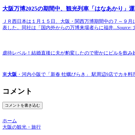
大阪
万博2025の期間中、
観光
列車「はなあかり」運
ＪＲ西日本は１月１５日、大阪・関西万博期間中の７～９月
表した。同社は「国内外からの万博来場者らに福井...Source:
虐待レベル！結婚直後に夫が豹変したので密かにピルを飲み
東
大阪
・河内小阪で「新春 牡蠣びらき」 駅周辺9店でカキ料
コメント
コメントを書き込む
ホーム
大阪の観光・旅行