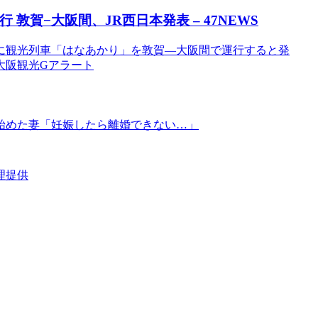
行 敦賀−
大阪
間、JR西日本発表 – 47NEWS
に観光列車「はなあかり」を敦賀—大阪間で運行すると発
 大阪観光Gアラート
始めた妻「妊娠したら離婚できない…」
理提供