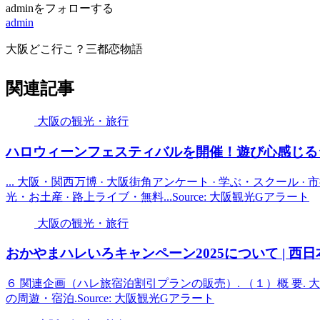
adminをフォローする
admin
大阪どこ行こ？三都恋物語
関連記事
大阪の観光・旅行
ハロウィーンフェスティバルを開催！遊び心感じる
... 大阪・関西万博 · 大阪街角アンケート · 学ぶ・スクール · 市役
光・お土産 · 路上ライブ・無料...Source: 大阪観光Gアラート
大阪の観光・旅行
おかやまハレいろキャンペーン2025について | 
６ 関連企画（ハレ旅宿泊割引プランの販売）. （１）概 要
の周遊・宿泊.Source: 大阪観光Gアラート