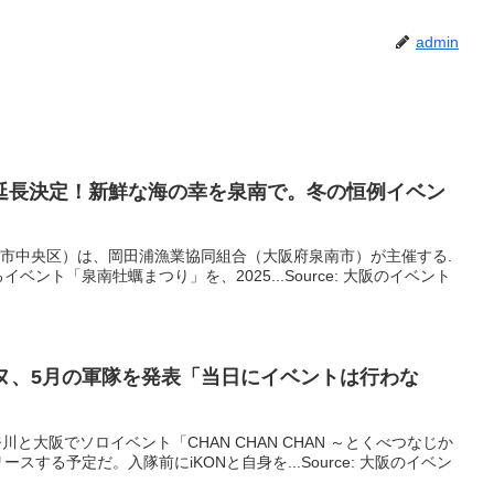
admin
延長決定！新鮮な海の幸を泉南で。冬の恒例
イベン
an（大阪市中央区）は、岡田浦漁業協同組合（大阪府泉南市）が主催する.
ント「泉南牡蠣まつり」を、2025...Source: 大阪のイベント
ャヌ、5月の軍隊を発表「当日に
イベント
は行わな
川と大阪でソロイベント「CHAN CHAN CHAN ～とくべつなじか
する予定だ。入隊前にiKONと自身を...Source: 大阪のイベン