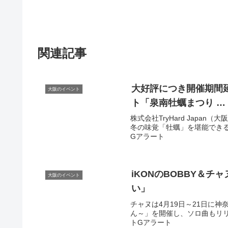
関連記事
大好評につき開催期間
大阪のイベント
ト
「泉南牡蠣まつり …
株式会社TryHard Jap
冬の味覚「牡蠣」を堪能できるイベ
Gアラート
iKONのBOBBY＆チ
大阪のイベント
い」
チャヌは4月19日～21日に神奈
ん～」を開催し、ソロ曲もリリース
トGアラート