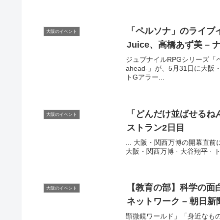
「ペルソナ」のライブ
大阪のイベント
Juice、高橋あず美 –
ジュブナイルRPGシリーズ「ペルソ
ahead-」が、5月31日に大阪・
トGアラー...
「どんだけ並ばせるねん
大阪のイベント
ストラン2日目
... 大阪・関西万博の開幕直前
大阪・関西万博 · 大谷翔平 · 
【教育の部】科学の面
大阪のイベント
ネットワーク – 朝日新
顕微鏡ワールド」「身近なも