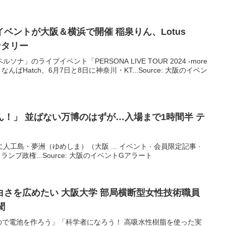
イベント
が
大阪
＆横浜で開催 稲泉りん、Lotus
 ナタリー
ナ」のライブイベント「PERSONA LIVE TOUR 2024 -more
なんばHatch、6月7日と8日に神奈川・KT...Source: 大阪のイベン
！」 並ばない万博のはずが…入場まで1時間半 テ
に人工島・夢洲（ゆめしま）（大阪 ... イベント · 会員限定記事 ·
トランプ政権...Source: 大阪のイベントGアラート
白さを広めたい
大阪
大学 部局横断型女性技術職員
聞
ので電池を作ろう」「科学者になろう！ 高吸水性樹脂を使った実