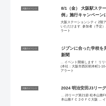
8/1（金）
大阪
駅ステ
大阪のイベント
例」施行キャンペーン
大阪ステーションシティ 2階
いただけます. 参加者（予定）. 
ラート
ジブンに合った学校を見
大阪のイベント
新聞
... イベント開催します！ 
(本社：大阪市西区靭本町1-10-2
アラート
2024 明治安田J3リーグ
大阪のイベント
... J3リーグ第21節 松本山雅F
本山雅ＦＣ 2-0 ＦＣ大阪 ... イベン