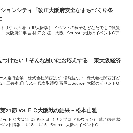
ーションシティ「改正
大阪
府安全なまちづくり条
に
アトリウム広場 （JR大阪駅） イベントの様子をどなたでもご観覧
・大阪府知事 吉村 洋文 様・大阪...Source: 大阪のイベントGア
つけたい！そんな思いにお応えする – 東大阪経済
リリース発行企業：株式会社関西ぱど. 情報提供：. 株式会社関西ぱど
4 三共本町ビル5F 代表取締役 富岡...Source: 大阪のイベントG
第21節 VS ＦＣ
大阪
戦の結果 – 松本山雅
C vs ＦＣ大阪18:03 Kick off（サンプロ アルウィン） 試合結果 松
ト情報￼ · U-18 · U-15...Source: 大阪のイベントG...