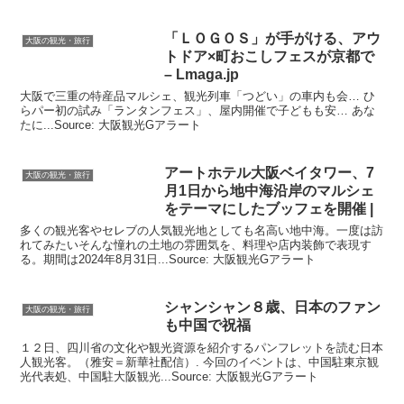
「ＬＯＧＯＳ」が手がける、アウ
大阪の観光・旅行
トドア×町おこしフェスが京都で
– Lmaga.jp
大阪で三重の特産品マルシェ、観光列車「つどい」の車内も会… ひ
らパー初の試み「ランタンフェス」、屋内開催で子どもも安… あな
たに...Source: 大阪観光Gアラート
アートホテル
大阪
ベイタワー、7
大阪の観光・旅行
月1日から地中海沿岸のマルシェ
をテーマにしたブッフェを開催 |
多くの観光客やセレブの人気観光地としても名高い地中海。一度は訪
れてみたいそんな憧れの土地の雰囲気を、料理や店内装飾で表現す
る。期間は2024年8月31日...Source: 大阪観光Gアラート
シャンシャン８歳、日本のファン
大阪の観光・旅行
も中国で祝福
１２日、四川省の文化や観光資源を紹介するパンフレットを読む日本
人観光客。（雅安＝新華社配信）. 今回のイベントは、中国駐東京観
光代表処、中国駐大阪観光...Source: 大阪観光Gアラート