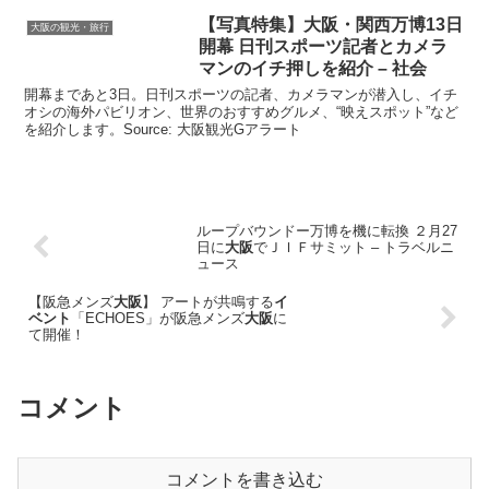
【写真特集】
大阪
・関西万博13日
大阪の観光・旅行
開幕 日刊スポーツ記者とカメラ
マンのイチ押しを紹介 – 社会
開幕まであと3日。日刊スポーツの記者、カメラマンが潜入し、イチ
オシの海外パビリオン、世界のおすすめグルメ、“映えスポット”など
を紹介します。Source: 大阪観光Gアラート
ループバウンドー万博を機に転換 ２月27
日に
大阪
でＪＩＦサミット – トラベルニ
ュース
【阪急メンズ
大阪
】 アートが共鳴する
イ
ベント
「ECHOES」が阪急メンズ
大阪
に
て開催！
コメント
コメントを書き込む