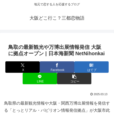
地元で恋する人を応援するブログ
大阪どこ行こ？三都恋物語
鳥取の最新
観光
や万博出展情報発信
大阪
に拠点オープン | 日本海新聞 NetNihonkai
X
Facebook
はてブ
LINE
コピー
2025.03.13
鳥取県の最新観光情報や大阪・関西万博出展情報を発信す
る「とっとリアル・パビリオン情報発信拠点」が大阪市此