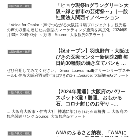
「ヒョウ現祭inグラングリーン
大
大阪の観光・旅行
阪
～緑と都市の芸術祭～」 | 一般
社団法人関西イノベーション …
「Voice for Osaka：声でつながる大阪語り場プロジェクト」観光客
の声の収集を通じた共創型のマーケティング施策を高度化. 2024年9
月30日 23時00分. ～万博...Source: 大阪観光Gアラート
【祝オープン】羽曳野市・
大阪
は
大阪の観光・旅行
びきの医療センター新病院2階 毎
日約30種類の焼き立てパンも …
ぜひ利用してみてください。 Green Leaves mall(グリーンリーブスモ
ール). 住所大阪府羽曳野市はびきの3-7...Source: 大阪観光Gアラート
【2024年開運】
大阪
府のパワー
大阪の観光・旅行
スポット3選！勝運、おもかる
石、コロナ封じのお守り –
TABIZINE
... 大阪府大阪市・住吉大社. 神池に架けられた石造橋脚 ... 大阪府の
観光関連リンク.Source: 大阪観光Gアラート
ANAのふるさと納税、「ANAに
大阪の観光・旅行