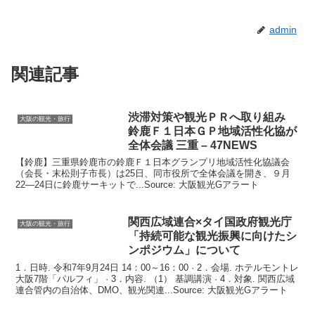
admin
関連記事
渋滞対策や
観光
ＰＲへ取り組み
大阪の観光・旅行
鈴鹿Ｆ１日本ＧＰ地域活性化協が
全体会議 三重 – 47NEWS
【鈴鹿】三重県鈴鹿市の鈴鹿Ｆ１日本グランプリ地域活性化協議会
（会長・末松則子市長）は25日、同市役所で全体会議を開き、９月
22―24日に鈴鹿サーキットで...Source: 大阪観光Gアラート
関西広域連合×タイ国政府
観光
庁
大阪の観光・旅行
「持続可能な
観光
振興に向けたシ
ンポジウム」について
1．日時. 令和7年9月24日 14：00～16：00 · 2．会場. ホテルモントレ
大阪7階「パルフィ」 · 3．内容. （1） 基調講演 · 4．対象. 関西広域
連合管内の自治体、DMO、観光関連...Source: 大阪観光Gアラート