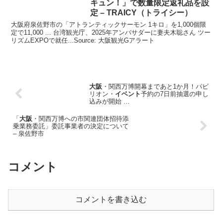
キュン！」で数量限定返礼品を設
定 – TRAICY（トライシー）
大阪府泉佐野市の「アトランティックサーモン 1キロ」を1,000個限
定で11,000 ... 台湾観光庁、2025年アンバサダーに妻夫木聡さん ツー
リズムEXPOで就任...Source: 大阪観光Gアラート
大阪
・関西万博開幕まであと1か月！パビ
リオン・
イベント
予約の7日前抽選の申し
込みが開始 …
「
大阪
・関西万博への市関連団体招待添
乗業務委託」委託事業者の決定について
– 泉佐野市
コメント
コメントを書き込む