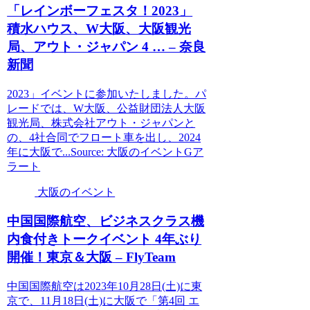
「レインボーフェスタ！2023」
積水ハウス、W
大阪
、
大阪
観光
局、アウト・ジャパン 4 … – 奈良
新聞
2023」イベントに参加いたしました。パ
レードでは、W大阪、公益財団法人大阪
観光局、株式会社アウト・ジャパンと
の、4社合同でフロート車を出し、2024
年に大阪で...Source: 大阪のイベントGア
ラート
大阪のイベント
中国国際航空、ビジネスクラス機
内食付きトーク
イベント
4年ぶり
開催！東京＆
大阪
– FlyTeam
中国国際航空は2023年10月28日(土)に東
京で、11月18日(土)に大阪で「第4回 エ