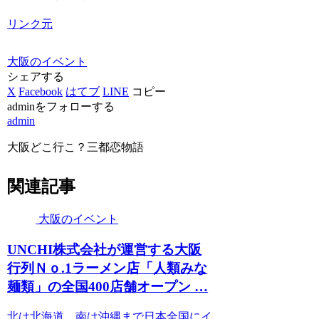
リンク元
大阪のイベント
シェアする
X
Facebook
はてブ
LINE
コピー
adminをフォローする
admin
大阪どこ行こ？三都恋物語
関連記事
大阪のイベント
UNCHI株式会社が運営する
大阪
行列Ｎｏ.1ラーメン店「人類みな
麺類」の全国400店舗オープン …
北は北海道、南は沖縄まで日本全国にイ