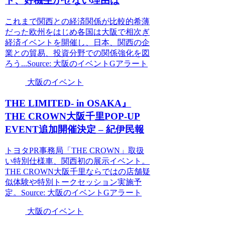
ト
、好機生かせない理由は
これまで関西との経済関係が比較的希薄
だった欧州をはじめ各国は大阪で相次ぎ
経済イベントを開催し、日本、関西の企
業との貿易、投資分野での関係強化を図
ろう...Source: 大阪のイベントGアラート
大阪のイベント
THE LIMITED- in OSAKA』
THE CROWN
大阪
千里POP-UP
EVENT
追加開催決定 – 紀伊民報
トヨタPR事務局「THE CROWN」取扱
い特別仕様車、関西初の展示イベント。
THE CROWN大阪千里ならではの店舗疑
似体験や特別トークセッション実施予
定。Source: 大阪のイベントGアラート
大阪のイベント