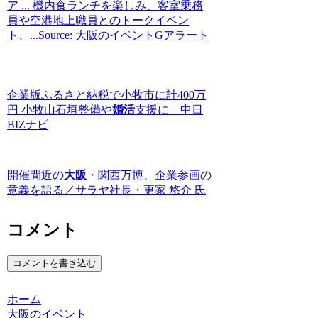
ア ... 機内食ランチを楽しみ、客室乗務
員や空港地上職員とのトークイベン
ト、...Source: 大阪のイベントGアラート
企業版ふるさと納税で小牧市に計400万
円 小牧山石垣整備や
婚活
支援に – 中日
BIZナビ
開催間近の
大阪
・関西万博、企業参画の
意義を語る／サラヤ社長・更家 悠介 氏
コメント
コメントを書き込む
ホーム
大阪のイベント