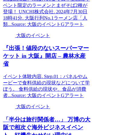
ベント限定のラーメンとまぜそば2種が
登場！ UNCHI株式会社. 2024年7月30日
18時41分. 大阪行列No.1ラーメン店「人
類...Source: 大阪のイベントGアラート
大阪のイベント
『出張！値段のないスーパーマー
ケット in
大阪
』開店 – 農林水産
省
イベント体験内容. Step.01：パネルやム
ービーで食料供給の現状などについて学
ぼう。 食料供給の現状や、食品が消費
者...Source: 大阪のイベントGアラート
大阪のイベント
「半分は旅行関係者…」 万博の
大
阪
で相次ぐ海外ビジネス
イベン