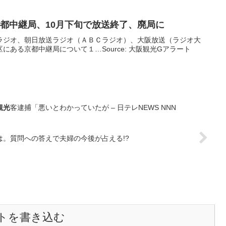
京都中継局、10月下旬で放送終了、廃局に
ラジオ、朝日放送ラジオ（ＡＢＣラジオ）、大阪放送（ラジオ大
ある京都中継局について１…Source: 大阪観光Gアラート
観光
客逮捕「悪いとわかっていたが – 日テレNEWS NNN
は。質問への答えで夫婦の今後が占える!?
トを書き込む