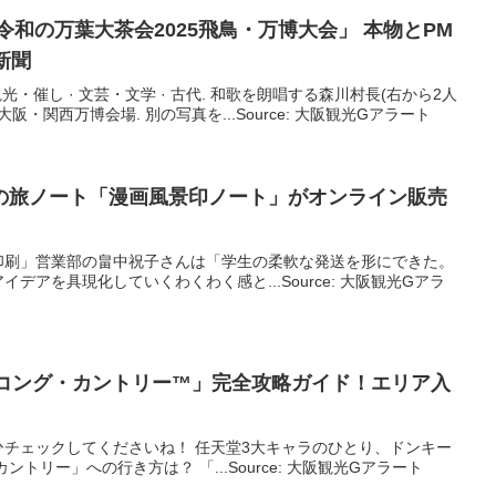
令和の万葉大茶会2025飛鳥・万博大会」 本物とPM
新聞
観光・催し · 文芸・文学 · 古代. 和歌を朗唱する森川村長(右から2人
阪・関西万博会場. 別の写真を...Source: 大阪観光Gアラート
の旅ノート「漫画風景印ノート」がオンライン販売
印刷」営業部の畠中祝子さんは「学生の柔軟な発送を形にできた。
デアを具現化していくわくわく感と...Source: 大阪観光Gアラ
キーコング・カントリー™」完全攻略ガイド！エリア入
チェックしてくださいね！ 任天堂3大キャラのひとり、ドンキー
トリー」への行き方は？ 「...Source: 大阪観光Gアラート