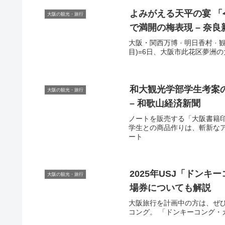
よみがえる天平の宴 「
大阪の観光・旅行
で満開の梅表現 – 奈良
大阪・関西万博 · 明日香村 · 
目)=6日、大阪市此花区夢洲の大
和大
観光
学部学生考案
大阪の観光・旅行
– 和歌山経済新聞
ノートを販売する「大阪書籍
学生との商品作りは、斬新なアイ
ート
2025年USJ「ドン
大阪の観光・旅行
場券についても解説
大阪旅行を計画中の方は、ぜひ
コング。 「ドンキーコング・カン