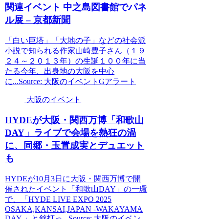
関連
イベント
中之島図書館でパネ
ル展 – 京都新聞
「白い巨塔」「大地の子」などの社会派
小説で知られる作家山崎豊子さん（１９
２４～２０１３年）の生誕１００年に当
たる今年、出身地の大阪を中心
に...Source: 大阪のイベントGアラート
大阪のイベント
HYDEが
大阪
・関西万博「和歌山
DAY」ライブで会場を熱狂の渦
に、同郷・玉置成実とデュエット
も
HYDEが10月3日に大阪・関西万博で開
催されたイベント「和歌山DAY」の一環
で、「HYDE LIVE EXPO 2025
OSAKA,KANSAI,JAPAN -WAKAYAMA
DAY-」と銘打っ...Source: 大阪のイベン