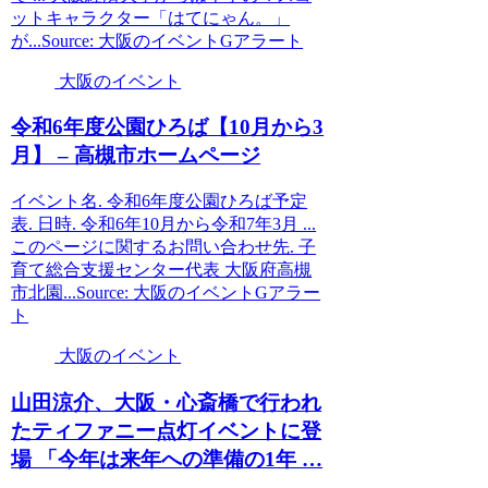
ットキャラクター「はてにゃん。」
が...Source: 大阪のイベントGアラート
大阪のイベント
令和6年度公園ひろば【10月から3
月】 – 高槻市ホームページ
イベント名. 令和6年度公園ひろば予定
表. 日時. 令和6年10月から令和7年3月 ...
このページに関するお問い合わせ先. 子
育て総合支援センター代表 大阪府高槻
市北園...Source: 大阪のイベントGアラー
ト
大阪のイベント
山田涼介、
大阪
・心斎橋で行われ
たティファニー点灯
イベント
に登
場 「今年は来年への準備の1年 …