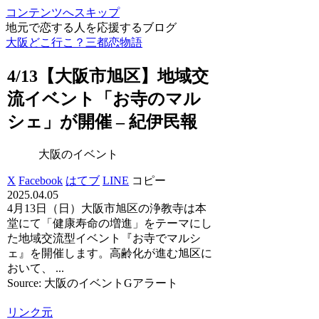
コンテンツへスキップ
地元で恋する人を応援するブログ
大阪どこ行こ？三都恋物語
4/13【
大阪
市旭区】地域交
流
イベント
「お寺のマル
シェ」が開催 – 紀伊民報
大阪のイベント
X
Facebook
はてブ
LINE
コピー
2025.04.05
4月13日（日）大阪市旭区の浄教寺は本
堂にて「健康寿命の増進」をテーマにし
た地域交流型イベント『お寺でマルシ
ェ』を開催します。高齢化が進む旭区に
おいて、 ...
Source: 大阪のイベントGアラート
リンク元