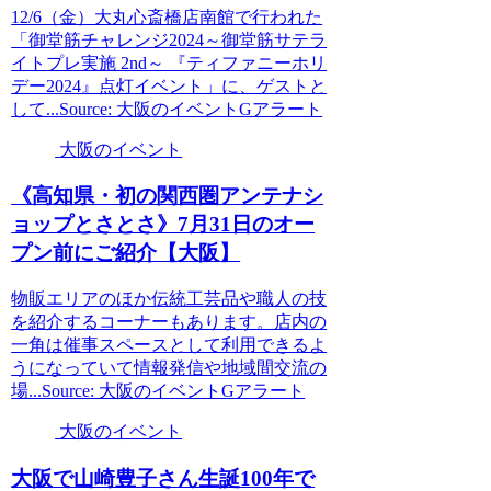
12/6（金）大丸心斎橋店南館で行われた
「御堂筋チャレンジ2024～御堂筋サテラ
イトプレ実施 2nd～ 『ティファニーホリ
デー2024』点灯イベント」に、ゲストと
して...Source: 大阪のイベントGアラート
大阪のイベント
《高知県・初の関西圏アンテナシ
ョップとさとさ》7月31日のオー
プン前にご紹介【
大阪
】
物販エリアのほか伝統工芸品や職人の技
を紹介するコーナーもあります。店内の
一角は催事スペースとして利用できるよ
うになっていて情報発信や地域間交流の
場...Source: 大阪のイベントGアラート
大阪のイベント
大阪
で山崎豊子さん生誕100年で