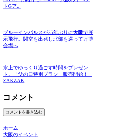
トGア...
ブルーインパルスが35年ぶりに
大阪
で展
示飛行。関空を出発し北部を巡って万博
会場へ
水上でゆっくり過ごす時間をプレゼン
ト。「父の日特別プラン」販売開始！ –
ZAKZAK
コメント
コメントを書き込む
ホーム
大阪のイベント