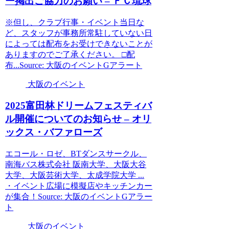
ー掲出ご協力のお願い – ＦＣ琉球
※但し、クラブ行事・イベント当日な
ど、スタッフが事務所常駐していない日
によっては配布をお受けできないことが
ありますのでご了承ください。 □配
布...Source: 大阪のイベントGアラート
大阪のイベント
2025富田林ドリームフェスティバ
ル開催についてのお知らせ – オリ
ックス・バファローズ
エコール・ロゼ、BTダンスサークル、
南海バス株式会社 阪南大学、大阪大谷
大学、大阪芸術大学、太成学院大学 ...
・イベント広場に模擬店やキッチンカー
が集合！Source: 大阪のイベントGアラー
ト
大阪のイベント