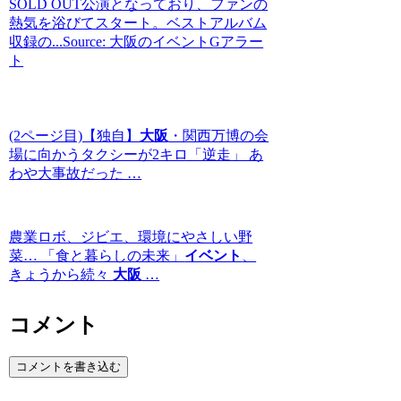
SOLD OUT公演となっており、ファンの
熱気を浴びてスタート。ベストアルバム
収録の...Source: 大阪のイベントGアラー
ト
(2ページ目)【独自】
大阪
・関西万博の会
場に向かうタクシーが2キロ「逆走」 あ
わや大事故だった …
農業ロボ、ジビエ、環境にやさしい野
菜… 「食と暮らしの未来」
イベント
、
きょうから続々
大阪
…
コメント
コメントを書き込む