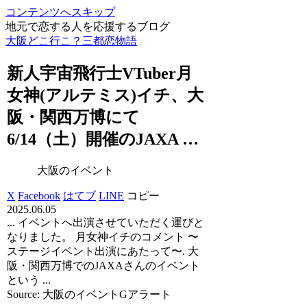
コンテンツへスキップ
地元で恋する人を応援するブログ
大阪どこ行こ？三都恋物語
新人宇宙飛行士VTuber月
女神(アルテミス)イチ、
大
阪
・関西万博にて
6/14（土）開催のJAXA …
大阪のイベント
X
Facebook
はてブ
LINE
コピー
2025.06.05
... イベントへ出演させていただく運びと
なりました。 月女神イチのコメント 〜
ステージイベント出演にあたって〜. 大
阪・関西万博でのJAXAさんのイベント
という ...
Source: 大阪のイベントGアラート