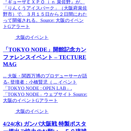
『ギョーザＥＸＰＯ ｉｎ 泉佐野』が、
「りんくうアイスパーク」（大阪府泉佐
野市）で、３月１５日から２日間にわた
って開催される。Source: 大阪のイベン
トGアラート
大阪のイベント
「TOKYO NODE」開館記念カン
ファレンス
イベント
– TECTURE
MAG
... 大阪・関西万博のプロデューサーが語
る- 登壇者：小橋賢児（ ... イベント
「TOKYO NODE : OPEN LAB」.
「TOKYO NODE」ウェブサイト Source:
大阪のイベントGアラート
大阪のイベント
4/24(水) ガンバ
大阪
戦 特製ポスタ