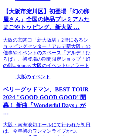
【
大阪
市淀川区】初登場「幻の卵
屋さん」全国の絶品プレミアムた
まごやトッピング。新
大阪
…
大阪の玄関口「新大阪駅」2階にあるシ
ョッピングセンター「アルデ新大阪」の
催事やイベントのスペース「アルデ！ひ
ろば」。初登場の期間限定ショップ「幻
の卵...Source: 大阪のイベントGアラート
大阪のイベント
ベリーグッドマン、BEST TOUR
2024 "GOOD GOOD GOOD"開
幕！ 新曲「Wonderful Days」が
…
大阪・南海浪切ホールにて行われた初日
は、今年初のワンマンライブかつ、