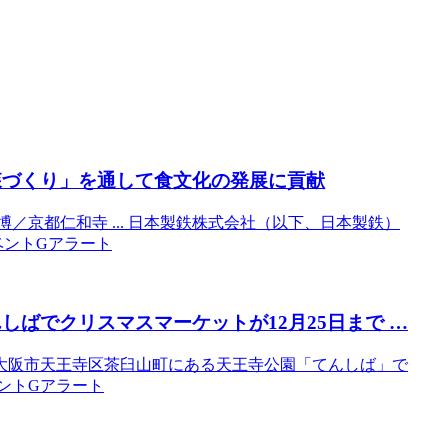
森づくり」を通して食文化の発展に貢献
／京都仁和寺 ... 日本製鉄株式会社（以下、日本製鉄）
のイベントGアラート
しばでクリスマスマーケットが12月25日まで …
大阪市天王寺区茶臼山町にある天王寺公園「てんしば」で
のイベントGアラート