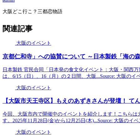
大阪どこ行こ？三都恋物語
関連記事
大阪のイベント
京都仁和寺」への協賛について ～日本製鉄「海の
日本製鉄 官民合同「日本発の食文化イベント：大阪・関西万博
は、6/15（日）、16（月）の２日間、大阪...Source: 大阪
大阪のイベント
【
大阪
市天王寺区】もえのあずきさんが登壇！ てん
今回、大阪市内で開催中のイベントを紹介します！こちらは
す。2025年11月28日(金)から12月25日(木)...Source: 大阪
大阪のイベント