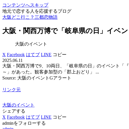
コンテンツへスキップ
地元で恋する人を応援するブログ
大阪どこ行こ？三都恋物語
大阪
・関西万博で「岐阜県の日」
イベン
大阪のイベント
X
Facebook
はてブ
LINE
コピー
2025.06.11
大阪・関西万博で9、10両日、「岐阜県の日」のイベント「
～」があった。観客参加型の「郡上おどり」 ...
Source: 大阪のイベントGアラート
リンク元
大阪のイベント
シェアする
X
Facebook
はてブ
LINE
コピー
adminをフォローする
admin