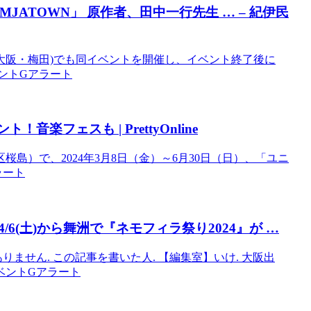
AMJATOWN」 原作者、田中一行先生 … – 紀伊民
阪梅田」(大阪・梅田)でも同イベントを開催し、イベント終了後に
イベントGアラート
ント
！音楽フェスも | PrettyOnline
島）で、2024年3月8日（金）～6月30日（日）、「ユニ
ラート
(土)から舞洲で『ネモフィラ祭り2024』が …
がありません. この記事を書いた人. 【編集室】いけ. 大阪出
阪のイベントGアラート