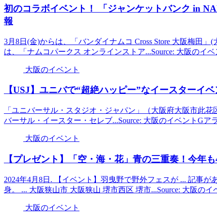
初のコラボ
イベント
！ 「ジャンケットバンク in N
報
3月8日(金)からは、「バンダイナムコ Cross Store 大
は、「ナムコパークス オンラインストア...Source: 大阪の
大阪のイベント
【USJ】ユニバで“超絶ハッピー”なイースター
イベ
「ユニバーサル・スタジオ・ジャパン」（大阪府大阪市此花区桜
バーサル・イースター・セレブ...Source: 大阪のイベントGア
大阪のイベント
【プレゼント】「空・海・花」青の三重奏！今年も4/6
2024年4月8日. 【イベント】羽曳野で野外フェスが ... 記事
身。 ... 大阪狭山市 大阪狭山 堺市西区 堺市...Source: 大
大阪のイベント