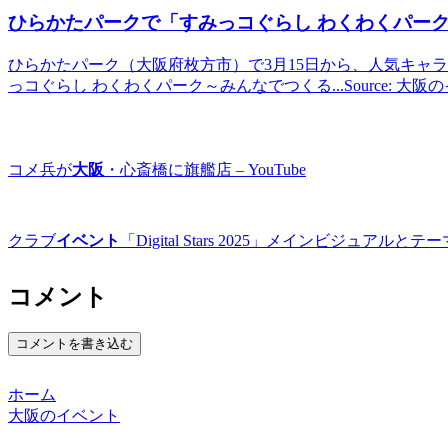
ひらかたパークで「すみっコぐらし わくわくパーク
ひらかたパーク（大阪府枚方市）で3月15日から、人気キャ
っコぐらし わくわくパーク～みんなでつくる...Source: 大
コメ兵が
大阪
・心斎橋に旗艦店 – YouTube
クラブ
イベント
「Digital Stars 2025」メインビジュア
コメント
コメントを書き込む
ホーム
大阪のイベント