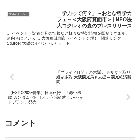
「学力って何？」～おとな哲学カ
大阪のイベント
フェ～＜
大阪
府箕面市＞ | NPO法
人コクレオの森のプレスリリース
... イベント・記者会見の情報など様々な特記情報を閲覧できます。
※内容はプレス ... 大阪府箕面市（イベント会場）. 関連リンク:
Source: 大阪のイベントGアラート
「プライド月間」の
大阪
ホテルなど取り
組み多彩
大阪観光
局も支援 –
観光
経済新
聞
【EXPO2025特集】日本旅行、「赤い風
船 ガンダムパビリオン入場確約！JRセッ
トプラン」発売
コメント