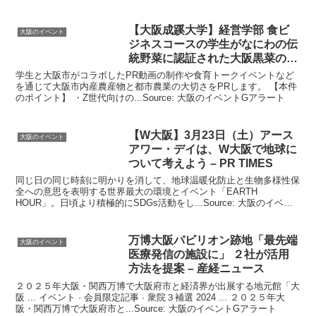
【
大阪
成蹊大学】経営学部 食ビ
大阪のイベント
ジネスコースの学生がなにわの伝
統野菜に認証された
大阪
黒菜の
…
学生と大阪市がコラボしたPR動画の制作や食育トークイベントなど
を通じて大阪市内産農産物と都市農業の大切さをPRします。 【本件
のポイント】 ・Z世代向けの...Source: 大阪のイベントGアラート
【W
大阪
】3月23日（土）アース
大阪のイベント
アワー・デイは、W
大阪
で地球に
ついて考えよう – PR TIMES
同じ日の同じ時刻に明かりを消して、地球温暖化防止と生物多様性保
全への意思を表明する世界最大の環境とイベント「EARTH
HOUR」。日頃より積極的にSDGs活動をし...Source: 大阪のイベン
トGアラート
万博
大阪
パビリオン跡地「最先端
大阪のイベント
医療発信の施設に」 ２社が活用
方法を提案 – 産経ニュース
２０２５年大阪・関西万博で大阪府市と経済界が出展する地元館「大
阪 ... イベント · 会員限定記事 · 衆院３補選 2024 ... ２０２５年大
阪・関西万博で大阪府市と...Source: 大阪のイベントGアラート