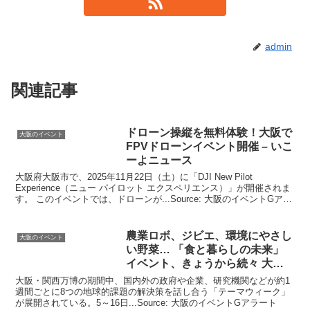
admin
関連記事
ドローン操縦を無料体験！
大阪
で
大阪のイベント
FPVドローン
イベント
開催 – いこ
ーよニュース
大阪府大阪市で、2025年11月22日（土）に「DJI New Pilot
Experience（ニュー パイロット エクスペリエンス）」が開催されま
す。 このイベントでは、ドローンが...Source: 大阪のイベントGアラ
ート
農業ロボ、ジビエ、環境にやさし
大阪のイベント
い野菜… 「食と暮らしの未来」
イベント
、きょうから続々
大阪
…
大阪・関西万博の期間中、国内外の政府や企業、研究機関などが約1
週間ごとに8つの地球的課題の解決策を話し合う「テーマウィーク」
が展開されている。5～16日...Source: 大阪のイベントGアラート