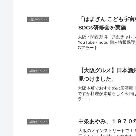
「はまぎん こども宇
大阪のイベント
SDGs研修会を実施
大阪・関西万博「共創チャレンジ」 
YouTube · note. 個人情
Gアラート
【
大阪
グルメ】日本酒
大阪のイベント
見つけました。
大阪本町でおすすめの居酒屋
ですが料理が素晴らしく今回は新
ラート
中条あやみ、１９７０
大阪のイベント
大阪のメインストリートで１