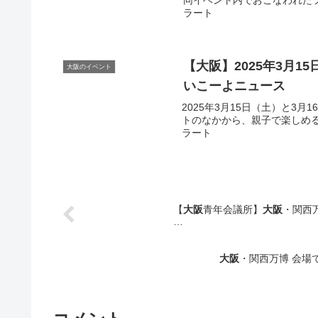
同イベント内でおこなわれたファ
ラート
【
大阪
】2025年3月
大阪のイベント
いこーよニュース
2025年3月15日（土）と3
トのなかから、親子で楽しめるイ
ラート
【
大阪
青年会議所】
大阪
・関西
…
大阪
・関西万博 会場で