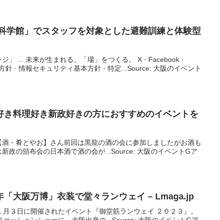
宙科学館」でスタッフを対象とした避難訓練と体験型
... 未来が生まれる、「場」をつくる。 X · Facebook ·
報保護方針 · 情報セキュリティ基本方針 · 特定...Source: 大阪のイベント
好き料理好き新政好きの方におすすめの
イベント
を
【酒・肴とやお】さん前回は黒龍の酒の会に参加しましたがお酒も
政の頒布会の日本酒で酒の会が...Source: 大阪のイベントGア
年「
大阪
万博」衣装で堂々ランウェイ – Lmaga.jp
１月３日に開催されたイベント『御堂筋ランウェイ ２０２３』。