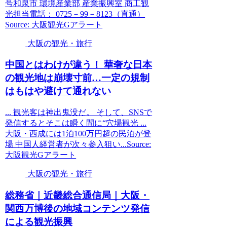
号和泉市 環境産業部 産業振興室 商工観
光担当電話： 0725－99－8123（直通）
Source: 大阪観光Gアラート
大阪の観光・旅行
中国とはわけが違う！ 華奢な日本
の
観光
地は崩壊寸前…一定の規制
はもはや避けて通れない
... 観光客は神出鬼没だ。 そして、SNSで
発信するとそこは瞬く間に“穴場観光 ...
大阪・西成には1泊100万円超の民泊が登
場 中国人経営者が次々参入狙い...Source:
大阪観光Gアラート
大阪の観光・旅行
総務省｜近畿総合通信局｜
大阪
・
関西万博後の地域コンテンツ発信
による
観光
振興