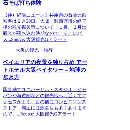
石そば打ち体験
【神戸経済ニュース】兵庫県の斎藤元彦
知事は９月30日、大阪・関西万博の終了
後の観光振興策について「１月、２月は
観光が落ち込む時期なので、そこにバ
ス...Source: 大阪観光Gアラート
大阪の観光・旅行
ベイエリアの夜景を独り占め アー
トホテル
大阪
ベイタワー – 地球の
歩き方
駅直結でユニバーサル・スタジオ・ジャ
パンや海遊館などの観光地へも近くてア
クセスがよく、目の前にコンビニエンス
ストア、周辺には飲食店も多くあります
ので、...Source: 大阪観光Gアラート