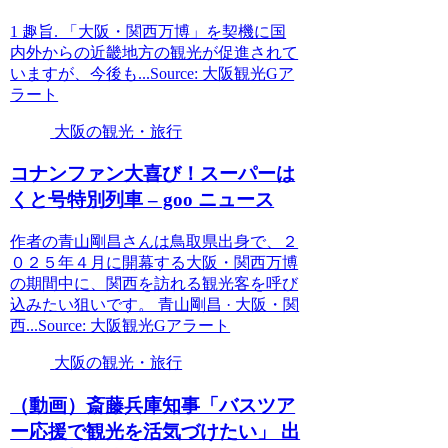
1 趣旨. 「大阪・関西万博」を契機に国
内外からの近畿地方の観光が促進されて
いますが、今後も...Source: 大阪観光Gア
ラート
大阪の観光・旅行
コナンファン大喜び！スーパーは
くと号特別列車 – goo ニュース
作者の青山剛昌さんは鳥取県出身で、２
０２５年４月に開幕する大阪・関西万博
の期間中に、関西を訪れる観光客を呼び
込みたい狙いです。 青山剛昌 · 大阪・関
西...Source: 大阪観光Gアラート
大阪の観光・旅行
（動画）斎藤兵庫知事「バスツア
ー応援で
観光
を活気づけたい」 出