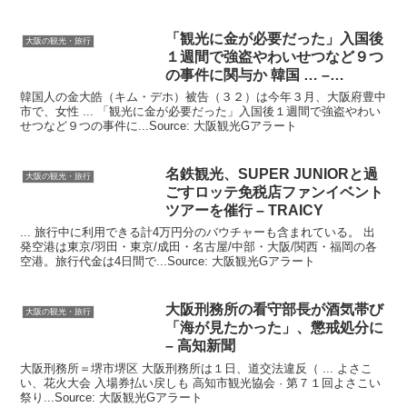
「
観光
に金が必要だった」入国後
大阪の観光・旅行
１週間で強盗やわいせつなど９つ
の事件に関与か 韓国 … –
YouTube
韓国人の金大皓（キム・デホ）被告（３２）は今年３月、大阪府豊中
市で、女性 ... 「観光に金が必要だった」入国後１週間で強盗やわい
せつなど９つの事件に...Source: 大阪観光Gアラート
名鉄
観光
、SUPER JUNIORと過
大阪の観光・旅行
ごすロッテ免税店ファンイベント
ツアーを催行 – TRAICY
... 旅行中に利用できる計4万円分のバウチャーも含まれている。 出
発空港は東京/羽田・東京/成田・名古屋/中部・大阪/関西・福岡の各
空港。旅行代金は4日間で...Source: 大阪観光Gアラート
大阪
刑務所の看守部長が酒気帯び
大阪の観光・旅行
「海が見たかった」、懲戒処分に
– 高知新聞
大阪刑務所＝堺市堺区 大阪刑務所は１日、道交法違反（ ... よさこ
い、花火大会 入場券払い戻しも 高知市観光協会 · 第７１回よさこい
祭り...Source: 大阪観光Gアラート