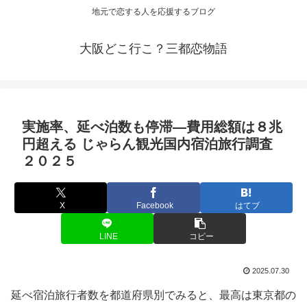
地元で恋する人を応援するブログ
大阪どこ行こ？三都恋物語
実施率、延べ泊数も停滞―費用総額は８兆
円超える じゃらん
観光
国内宿泊旅行調査
２０２５
X
Facebook
はてブ
LINE
コピー
2025.07.30
延べ宿泊旅行者数を都道府県別でみると、最高は東京都の