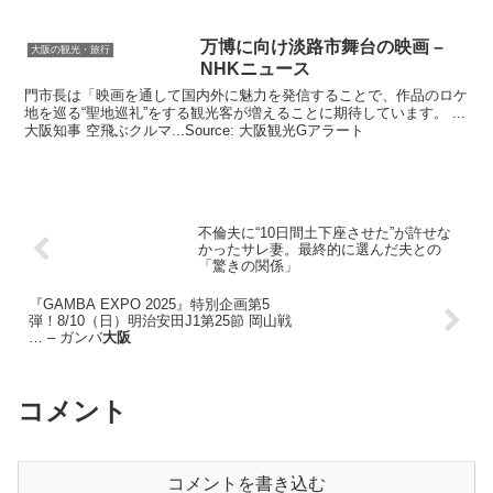
万博に向け淡路市舞台の映画 –
大阪の観光・旅行
NHKニュース
門市長は「映画を通して国内外に魅力を発信することで、作品のロケ
地を巡る“聖地巡礼”をする観光客が増えることに期待しています。 ...
大阪知事 空飛ぶクルマ...Source: 大阪観光Gアラート
不倫夫に“10日間土下座させた”が許せな
かったサレ妻。最終的に選んだ夫との
「驚きの関係」
『GAMBA EXPO 2025』特別企画第5
弾！8/10（日）明治安田J1第25節 岡山戦
… – ガンバ
大阪
コメント
コメントを書き込む