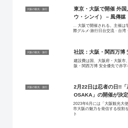
東京・
大阪
で開催 外国
大阪の観光・旅行
ウ・シンイ） – 風傳媒
... 大阪で開催される。主催は
際グルメ‧旅行日台交流 · 台湾・
社説：
大阪
・関西万博 
大阪の観光・旅行
建設費は国、大阪府・大阪市、経
阪・関西万博 安全優先で赤字を防
2月22日は忍者の日!!「忍びの
大阪の観光・旅行
OSAKA」の開催が決定
2023年6月には「大阪観光
市大阪の魅力を発信する役割を務め
ト