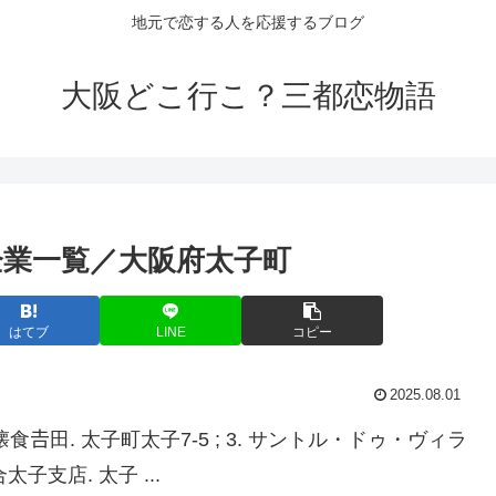
地元で恋する人を応援するブログ
大阪どこ行こ？三都恋物語
企業一覧／
大阪
府太子町
はてブ
LINE
コピー
2025.08.01
 懐食𠮷田. 太子町太子7-5 ; 3. サントル・ドゥ・ヴィラ
太子支店. 太子 ...