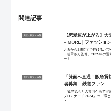
関連記事
【恋愛運が上がる】
大
大阪の観光・旅行
– MORE | ファッショ
大阪から1.5時間で行けるパワ
ド遙華さん監修。2025年の運気
ート
「箕面へ直通！阪急貸
大阪の観光・旅行
者募集 – 鉄道ファン
... 観光協会との共同企画で実
プロムナード 2024」の一環と
ト