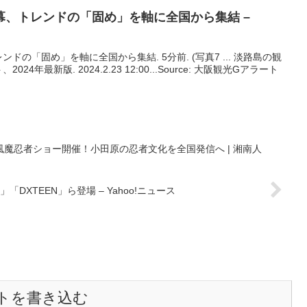
幕、トレンドの「固め」を軸に全国から集結 –
の「固め」を軸に全国から集結. 5分前. (写真7 ... 淡路島の観
年最新版. 2024.2.23 12:00...Source: 大阪観光Gアラート
風魔忍者ショー開催！小田原の忍者文化を全国発信へ | 湘南人
H」「DXTEEN」ら登場 – Yahoo!ニュース
トを書き込む