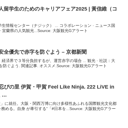
人留学生のためのキャリアフェア2025 | 黃信維（コ
学生情報センター（ナジック） ... コラボレーション · ニュース国
宜蘭県の人気観光...Source: 大阪観光Gアラート
安全優先で赤字を防ぐよう – 京都新聞
済界で３等分負担するが、運営赤字の場合 ... 観光 · 社説：大
ぐよう. 関連記事. オススメ.Source: 大阪観光Gアラート
里 伊賀・甲賀 Feel Like Ninja. 222 LiVE in
 …
大使」に就任。大阪・関西万博に向け多様性あふれる国際観光文化都
る。自身 が牽引する“「#日本を...Source: 大阪観光Gアラー