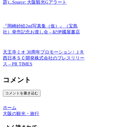
題)...Source: 大阪観光Gアラート
『岡崎紗絵2nd写真集（仮）』（宝島
社）発売記念お渡し会 – 紀伊國屋書店
天王寺ミオ 30周年プロモーション | ＪＲ
西日本ＳＣ開発株式会社のプレスリリー
ス – PR TIMES
コメント
コメントを書き込む
ホーム
大阪の観光・旅行