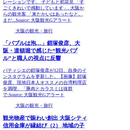
レーションです。 子どもと初花見 「す
ごくきれいで感動しています」. 大阪か
らの観光客 「来たかいはあったなと。
まだ...Source: 大阪観光Gアラート
大阪の観光・旅行
「バブルは泡…」鎧塚俊彦、
大
阪
・道頓堀で感じた“
観光
バブ
ル”と職人の視点に反響
パティシエの鎧塚俊彦が12日、自身のイ
ンスタグラムを更新した。【画像】鎧塚
俊彦、現地日本人オススメの台湾料理店
を満喫。「豚肉とカラスミは抜群
で.Source: 大阪観光Gアラート
大阪の観光・旅行
観光
物産で賑わい創出
大阪
シティ
信用金庫が縁結び（2） 地域の子