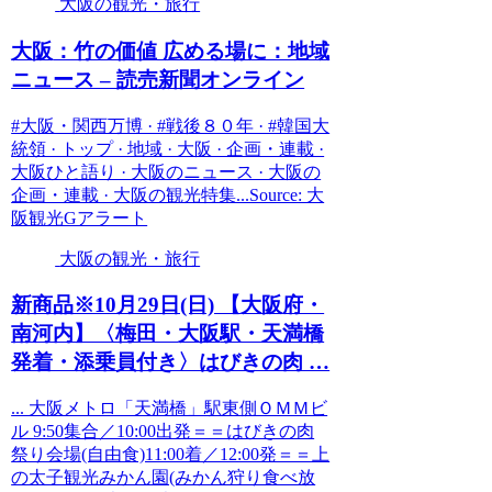
大阪の観光・旅行
大阪
：竹の価値 広める場に：地域
ニュース – 読売新聞オンライン
#大阪・関西万博 · #戦後８０年 · #韓国大
統領 · トップ · 地域 · 大阪 · 企画・連載 ·
大阪ひと語り · 大阪のニュース · 大阪の
企画・連載 · 大阪の観光特集...Source: 大
阪観光Gアラート
大阪の観光・旅行
新商品※10月29日(日) 【
大阪
府・
南河内】〈梅田・
大阪
駅・天満橋
発着・添乗員付き〉はびきの肉 …
... 大阪メトロ「天満橋」駅東側ＯＭＭビ
ル 9:50集合／10:00出発＝＝はびきの肉
祭り会場(自由食)11:00着／12:00発＝＝上
の太子観光みかん園(みかん狩り食べ放