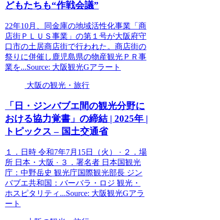
どもたちも“作戦会議”
22年10月、同金庫の地域活性化事業「商
店街ＰＬＵＳ事業」の第１号が大阪府守
口市の土居商店街で行われた。商店街の
祭りに併催し鹿児島県の物産観光ＰＲ事
業を...Source: 大阪観光Gアラート
大阪の観光・旅行
「日・ジンバブエ間の
観光
分野に
おける協力覚書」の締結 | 2025年 |
トピックス – 国土交通省
１．日時 令和7年7月15日（火） · ２．場
所 日本・大阪 · ３．署名者 日本国観光
庁：中野岳史 観光庁国際観光部長 ジン
バブエ共和国：バーバラ・ロジ 観光・
ホスピタリティ...Source: 大阪観光Gアラ
ート