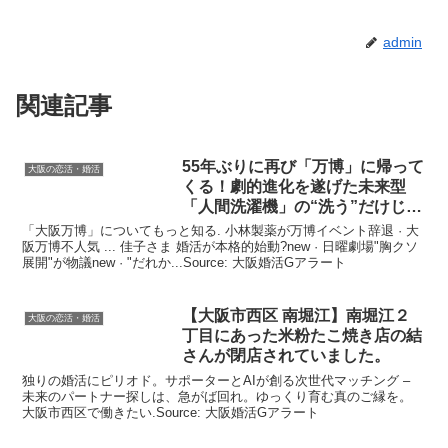
admin
関連記事
55年ぶりに再び「万博」に帰って
大阪の恋活・婚活
くる！劇的進化を遂げた未来型
「人間洗濯機」の“洗う”だけじゃ
…
「大阪万博」についてもっと知る. 小林製薬が万博イベント辞退 · 大
阪万博不人気 ... 佳子さま 婚活が本格的始動?new · 日曜劇場"胸クソ
展開"が物議new · "だれか...Source: 大阪婚活Gアラート
【
大阪
市西区 南堀江】南堀江２
大阪の恋活・婚活
丁目にあった米粉たこ焼き店の結
さんが閉店されていました。
独りの婚活にピリオド。サポーターとAIが創る次世代マッチング –
未来のパートナー探しは、急がば回れ。ゆっくり育む真のご縁を。
大阪市西区で働きたい.Source: 大阪婚活Gアラート