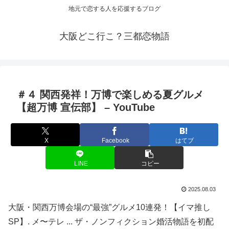
地元で恋する人を応援するブログ
大阪どこ行こ？三都恋物語
＃４ 関西発祥！万博で楽しめる夏グルメ
【超万博 宣伝部】 – YouTube
X
Facebook
はてブ
LINE
コピー
2025.08.03
大阪・関西万博会場の“最強”グルメ10連発！【イマ推し
SP】. メ〜テレ ... ザ・ノンフィクション婚活物語を初配