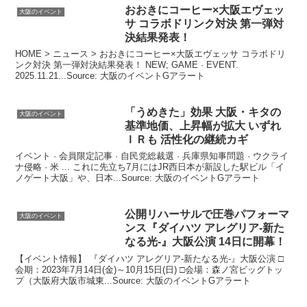
おおきにコーヒー×
大阪
エヴェッ
大阪のイベント
サ コラボドリンク対決 第一弾対
決結果発表！
HOME > ニュース > おおきにコーヒー×大阪エヴェッサ コラボドリ
ンク対決 第一弾対決結果発表！ NEW; GAME · EVENT.
2025.11.21...Source: 大阪のイベントGアラート
「うめきた」効果
大阪
・キタの
大阪のイベント
基準地価、上昇幅が拡大 いずれ
ＩＲも 活性化の継続カギ
イベント · 会員限定記事 · 自民党総裁選 · 兵庫県知事問題 · ウクライ
ナ侵略 · 米 ... これに先立ち7月にはJR西日本が新設した駅ビル「イ
ノゲート大阪」や、日本...Source: 大阪のイベントGアラート
公開リハーサルで圧巻パフォーマ
大阪のイベント
ンス『ダイハツ アレグリア-新た
なる光-』
大阪
公演 14日に開幕！
【イベント情報】 『ダイハツ アレグリア-新たなる光-』大阪公演 □
会期：2023年7月14日(金)～10月15日(日) □会場：森ノ宮ビッグトッ
プ（大阪府大阪市城東...Source: 大阪のイベントGアラート