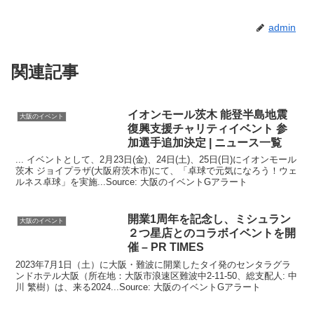
admin
関連記事
イオンモール茨木 能登半島地震
大阪のイベント
復興支援チャリティ
イベント
参
加選手追加決定 | ニュース一覧
... イベントとして、2月23日(金)、24日(土)、25日(日)にイオンモール
茨木 ジョイプラザ(大阪府茨木市)にて、「卓球で元気になろう！ウェ
ルネス卓球」を実施...Source: 大阪のイベントGアラート
開業1周年を記念し、ミシュラン
大阪のイベント
２つ星店とのコラボ
イベント
を開
催 – PR TIMES
2023年7月1日（土）に大阪・難波に開業したタイ発のセンタラグラ
ンドホテル大阪（所在地：大阪市浪速区難波中2-11-50、総支配人: 中
川 繁樹）は、来る2024...Source: 大阪のイベントGアラート