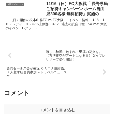
11/16（日）FC
大阪
戦「 長野県民
大阪のイベント
ご招待キャンペーン ホーム自由
席300名様 無料招待」実施の …
... （日）開催の松本山雅FC vs FC大阪 ... イベント情報￼ · U-18 · U-
15 · レディース · U-15上伊那 · U-12 · 過去の試合日程...Source: 大阪
のイベントGアラート
涼しい秋風に包まれて至福の花火を。
【万博夜空がアートになる日】２次プレ
リザーブ受付開始！
合同セールス会が盛況 ＯＡＴＡ連絡協、
50人超す組合員参加 – トラベルニュース
at
コメント
コメントを書き込む