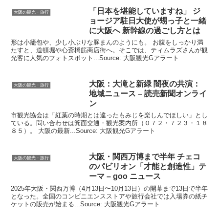
「日本を堪能していますね」 ジ
大阪の観光・旅行
ョージア駐日大使が甥っ子と一緒
に
大阪
へ 新幹線の過ごし方とは
形は小籠包や、少し小ぶりな豚まんのようにも。 お腹をしっかり満
たすと、道頓堀や心斎橋筋商店街へ。そこでは、ティムラズさんが観
光客に人気のフォトスポット...Source: 大阪観光Gアラート
大阪
：大滝と新緑 闇夜の共演：
大阪の観光・旅行
地域ニュース – 読売新聞オンライ
ン
市観光協会は「紅葉の時期とは違ったもみじを楽しんでほしい」とし
ている。問い合わせは箕面交通・観光案内所（０７２・７２３・１８
８５）。 大阪の最新...Source: 大阪観光Gアラート
大阪
・関西万博まで半年 チェコ
大阪の観光・旅行
のパビリオン「才能と創造性」テ
ーマ – goo ニュース
2025年大阪・関西万博（4月13日〜10月13日）の開幕まで13日で半年
となった。全国のコンビニエンスストアや旅行会社では入場券の紙チ
ケットの販売が始まる...Source: 大阪観光Gアラート