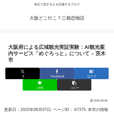
地元で恋する人を応援するブログ
大阪どこ行こ？三都恋物語
大阪
府による広域
観光
実証実験：AI
観光
案
内サービス「めぐろっと」について – 茨木
市
X
Facebook
はてブ
LINE
コピー
2025.08.08
更新日：2025年08月07日. ページID： 67375. 本市の情報