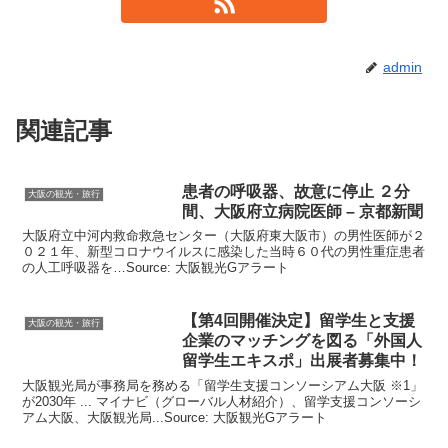
admin
関連記事
患者の呼吸器、故意に停止 ２分
大阪の観光・旅行
間、
大阪
府立病院医師 – 京都新聞
大阪府立中河内救命救急センター（大阪府東大阪市）の男性医師が２
０２１年、新型コロナウイルスに感染した当時６０代の男性重症患者
の人工呼吸器を…Source: 大阪観光Gアラート
【第4回開催決定】留学生と支援
大阪の観光・旅行
企業のマッチングを図る「外国人
留学生エキスポ」出展者募集中！
大阪観光局が事務局を務める「留学生支援コンソーシアム大阪 ※1」
が2030年 ... マイナビ（グローバル人材紹介）、留学支援コンソーシ
アム大阪、大阪観光局...Source: 大阪観光Gアラート