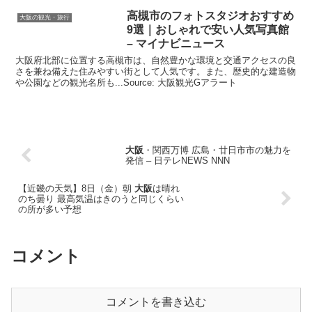
高槻市のフォトスタジオおすすめ
大阪の観光・旅行
9選｜おしゃれで安い人気写真館
– マイナビニュース
大阪府北部に位置する高槻市は、自然豊かな環境と交通アクセスの良
さを兼ね備えた住みやすい街として人気です。また、歴史的な建造物
や公園などの観光名所も...Source: 大阪観光Gアラート
大阪
・関西万博 広島・廿日市市の魅力を
発信 – 日テレNEWS NNN
【近畿の天気】8日（金）朝
大阪
は晴れ
のち曇り 最高気温はきのうと同じくらい
の所が多い予想
コメント
コメントを書き込む