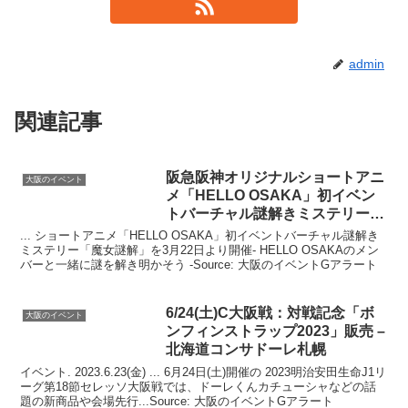
admin
関連記事
阪急阪神オリジナルショートアニ
大阪のイベント
メ「HELLO OSAKA」初
イベン
ト
バーチャル謎解きミステリー
…
... ショートアニメ「HELLO OSAKA」初イベントバーチャル謎解き
ミステリー「魔女謎解」を3月22日より開催- HELLO OSAKAのメン
バーと一緒に謎を解き明かそう -Source: 大阪のイベントGアラート
6/24(土)C
大阪
戦：対戦記念「ボ
大阪のイベント
ンフィンストラップ2023」販売 –
北海道コンサドーレ札幌
イベント. 2023.6.23(金) ... 6月24日(土)開催の 2023明治安田生命J1リ
ーグ第18節セレッソ大阪戦では、ドーレくんカチューシャなどの話
題の新商品や会場先行...Source: 大阪のイベントGアラート