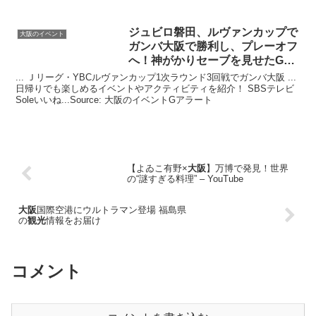
ジュビロ磐田、ルヴァンカップで
大阪のイベント
ガンバ
大阪
で勝利し、プレーオフ
へ！神がかりセーブを見せたGK
…
... Ｊリーグ・YBCルヴァンカップ1次ラウンド3回戦でガンバ大阪 ...
日帰りでも楽しめるイベントやアクティビティを紹介！ SBSテレビ
Soleいいね...Source: 大阪のイベントGアラート
【よゐこ有野×
大阪
】万博で発見！世界
の“謎すぎる料理” – YouTube
大阪
国際空港にウルトラマン登場 福島県
の
観光
情報をお届け
コメント