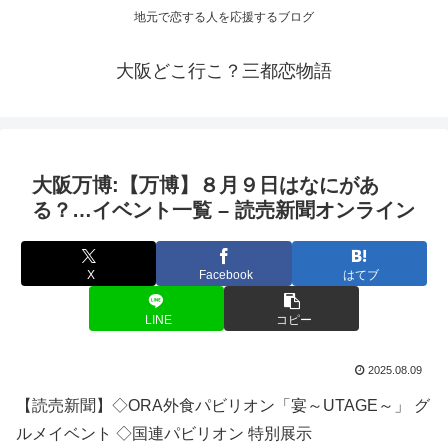
地元で恋する人を応援するブログ
大阪どこ行こ？三都恋物語
大阪
万博:【万博】８月９日はなにがあ
る？…
イベント
一覧 – 読売新聞オンライン
X
Facebook
はてブ
LINE
コピー
2025.08.09
【読売新聞】◇ORA外食パビリオン「宴～UTAGE～」 グ
ルメイベント ◇国連パビリオン 特別展示