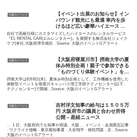
【
イベント
出展のお知らせ】イン
大阪のイベント
バウンド観光にも最適 車内を歩
けるほど広い豪華ハイエース …
自社で高級仕様にカスタマイズしたハイエースのレンタルサービス
『EL RENTAL CAR(エルレンタカー)』を展開する株式会社ジェイク
ラブ(本社:大阪府堺市南区...Source: 大阪のイベントGアラート
【
大阪
府寝屋川市】摂南大学の夏
大阪のイベント
休み特別企画！親子で参加できる
「ものづくり体験
イベント
」を
…
摂南大学は8月8日(木)、夏休み特別企画として、工作機械を使用した
体験型イベントを寝屋川キャンパス理工学部テクノセンター(以下、
テクノセンター)で開催...Source: 大阪のイベントGアラート
吉村洋文知事の給与は１５０５万
大阪のイベント
円
大阪
府市の議員と合わせ所得
公開 – 産経ニュース
... １日、大阪府内でも知事や府議、大阪 ... イベント · 会員限定記事
· ウクライナ侵略 · 東京都知事選 · 大谷翔平 · 移民問題 · 京...Source:
大阪のイベントGアラート