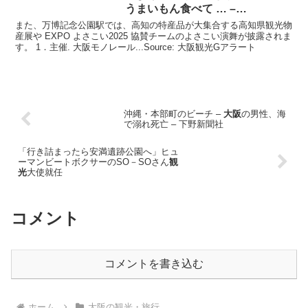
うまいもん食べて … –
ValuePress!
また、万博記念公園駅では、高知の特産品が大集合する高知県観光物
産展や EXPO よさこい2025 協賛チームのよさこい演舞が披露されま
す。 1．主催. 大阪モノレール...Source: 大阪観光Gアラート
沖縄・本部町のビーチ –
大阪
の男性、海
で溺れ死亡 – 下野新聞社
「行き詰まったら安満遺跡公園へ」ヒュ
ーマンビートボクサーのSO－SOさん
観
光
大使就任
コメント
コメントを書き込む
ホーム
大阪の観光・旅行