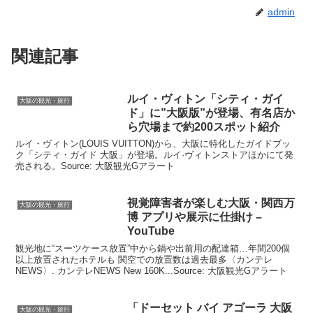
admin
関連記事
ルイ・ヴィトン「シティ・ガイ
大阪の観光・旅行
ド」に”
大阪
版”が登場、有名店か
ら穴場まで約200スポット紹介
ルイ・ヴィトン(LOUIS VUITTON)から、大阪に特化したガイドブッ
ク「シティ・ガイド 大阪」が登場。ルイ·ヴィトンストアほかにて発
売される。Source: 大阪観光Gアラート
視覚障害者が楽しむ
大阪
・関西万
大阪の観光・旅行
博 アプリや展示に仕掛け –
YouTube
観光地に“スーツケース放置”中から鍋や出前用の配達箱…年間200個
以上放置されたホテルも 関空での放置数は過去最多〈カンテレ
NEWS〉. カンテレNEWS New 160K...Source: 大阪観光Gアラート
「ドーセット バイ アゴーラ
大阪
大阪の観光・旅行