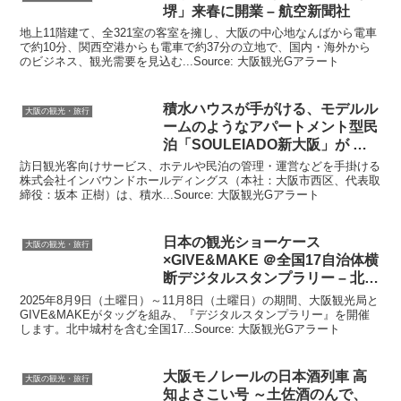
堺」来春に開業 – 航空新聞社
地上11階建て、全321室の客室を擁し、大阪の中心地なんばから電車
で約10分、関西空港からも電車で約37分の立地で、国内・海外から
のビジネス、観光需要を見込む...Source: 大阪観光Gアラート
積水ハウスが手がける、モデルル
大阪の観光・旅行
ームのようなアパートメント型民
泊「SOULEIADO新
大阪
」が …
訪日観光客向けサービス、ホテルや民泊の管理・運営などを手掛ける
株式会社インバウンドホールディングス（本社：大阪市西区、代表取
締役：坂本 正樹）は、積水...Source: 大阪観光Gアラート
日本の
観光
ショーケース
大阪の観光・旅行
×GIVE&MAKE ＠全国17自治体横
断デジタルスタンプラリー – 北中
城村
2025年8月9日（土曜日）～11月8日（土曜日）の期間、大阪観光局と
GIVE&MAKEがタッグを組み、『デジタルスタンプラリー』を開催
します。北中城村を含む全国17...Source: 大阪観光Gアラート
大阪
モノレールの日本酒列車 高
大阪の観光・旅行
知よさこい号 ～土佐酒のんで、