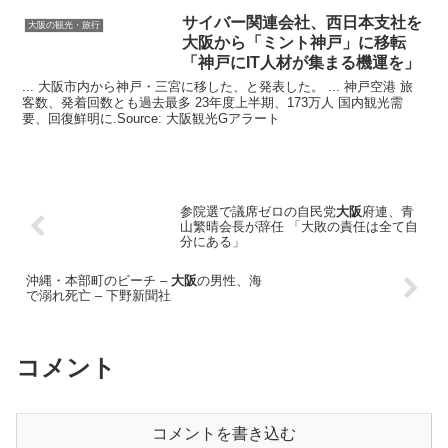
サイバー関連会社、西日本支社を
大阪の観光・旅行
大阪
から「ミント神戸」に移転
「神戸にIT人材が集まる機運を」
... 大阪市内から神戸・三宮に移した、と発表した。 ... 神戸空港 旅
客数、発着回数とも過去最多 23年度上半期、173万人 国内観光需
要、回復鮮明に.Source: 大阪観光Gアラート
参院選で議席ゼロの自民党
大阪
府連、青
山繁晴会長が辞任 「大敗の責任は全て自
分にある」
沖縄・本部町のビーチ –
大阪
の男性、海
で溺れ死亡 – 下野新聞社
コメント
コメントを書き込む