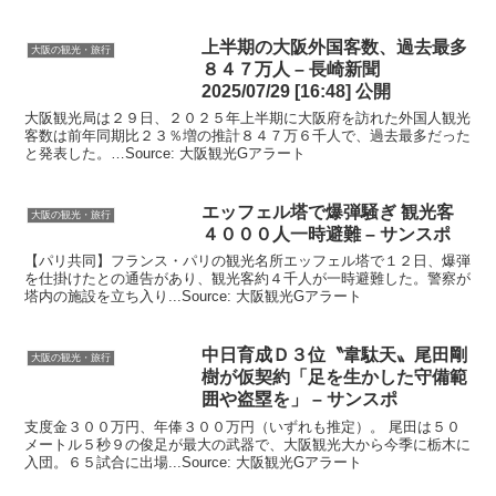
上半期の
大阪
外国客数、過去最多
大阪の観光・旅行
８４７万人 – 長崎新聞
2025/07/29 [16:48] 公開
大阪観光局は２９日、２０２５年上半期に大阪府を訪れた外国人観光
客数は前年同期比２３％増の推計８４７万６千人で、過去最多だった
と発表した。…Source: 大阪観光Gアラート
エッフェル塔で爆弾騒ぎ
観光
客
大阪の観光・旅行
４０００人一時避難 – サンスポ
【パリ共同】フランス・パリの観光名所エッフェル塔で１２日、爆弾
を仕掛けたとの通告があり、観光客約４千人が一時避難した。警察が
塔内の施設を立ち入り...Source: 大阪観光Gアラート
中日育成Ｄ３位〝韋駄天〟尾田剛
大阪の観光・旅行
樹が仮契約「足を生かした守備範
囲や盗塁を」 – サンスポ
支度金３００万円、年俸３００万円（いずれも推定）。 尾田は５０
メートル５秒９の俊足が最大の武器で、大阪観光大から今季に栃木に
入団。６５試合に出場...Source: 大阪観光Gアラート