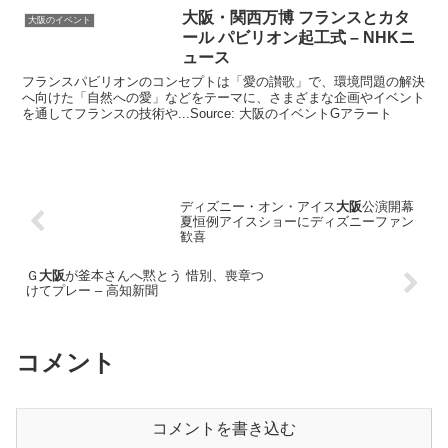
大阪
・関西万博 フランスとカタ
大阪のイベント
ール パビリオン起工式 – NHKニ
ュース
フランスパビリオンのコンセプトは「愛の讃歌」で、環境問題の解決
へ向けた「自然への愛」などをテーマに、さまざまな企画やイベント
を通してフランスの技術や...Source: 大阪のイベントGアラート
ディズニー・オン・アイス
大阪
公演開幕
夏恒例アイスショーにディズニーファン
歓喜
Ｇ
大阪
が釜本さんへ黙とう 惜別、喪章つ
けてプレー – 高知新聞
コメント
コメントを書き込む