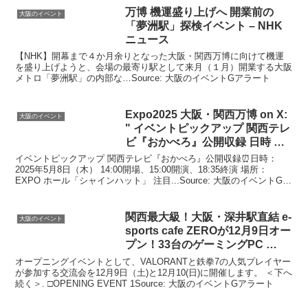
万博 機運盛り上げへ 開業前の
大阪のイベント
「夢洲駅」探検
イベント
– NHK
ニュース
【NHK】開幕まで４か月余りとなった大阪・関西万博に向けて機運
を盛り上げようと、会場の最寄り駅として来月（１月）開業する大阪
メトロ「夢洲駅」の内部な…Source: 大阪のイベントGアラート
Expo2025
大阪
・関西万博 on X:
大阪のイベント
"
イベント
ピックアップ 関西テレ
ビ『おかべろ』公開収録 日時 …
イベントピックアップ 関西テレビ『おかべろ』公開収録⏰日時：
2025年5月8日（木） 14:00開場、15:00開演、18:35終演 場所：
EXPO ホール「シャインハット」 注目...Source: 大阪のイベントGア
ラート
関西最大級！
大阪
・深井駅直結 e-
大阪のイベント
sports cafe ZEROが12月9日オー
プン！33台のゲーミングPC …
オープニングイベントとして、VALORANTと鉄拳7の人気プレイヤー
が参加する交流会を12月9日（土)と12月10(日)に開催します。 ＜下へ
続く＞. □OPENING EVENT 1Source: 大阪のイベントGアラート