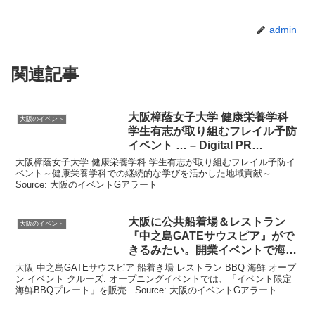
admin
関連記事
大阪
樟蔭女子大学 健康栄養学科
大阪のイベント
学生有志が取り組むフレイル予防
イベント
… – Digital PR
Platform
大阪樟蔭女子大学 健康栄養学科 学生有志が取り組むフレイル予防イ
ベント～健康栄養学科での継続的な学びを活かした地域貢献～
Source: 大阪のイベントGアラート
大阪
に公共船着場＆レストラン
大阪のイベント
『中之島GATEサウスピア』がで
きるみたい。開業
イベント
で海鮮
…
大阪 中之島GATEサウスピア 船着き場 レストラン BBQ 海鮮 オープ
ン イベント クルーズ. オープニングイベントでは、「イベント限定
海鮮BBQプレート」を販売...Source: 大阪のイベントGアラート