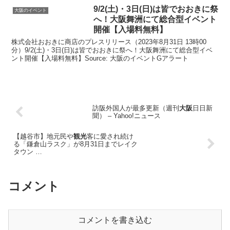
9/2(土)・3日(日)は皆でおおきに祭
大阪のイベント
へ！
大阪
舞洲にて総合型
イベント
開催【入場料無料】
株式会社おおきに商店のプレスリリース（2023年8月31日 13時00
分）9/2(土)・3日(日)は皆でおおきに祭へ！大阪舞洲にて総合型イベ
ント開催【入場料無料】Source: 大阪のイベントGアラート
訪阪外国人が最多更新（週刊
大阪
日日新
聞） – Yahoo!ニュース
【越谷市】地元民や
観光
客に愛され続け
る「鎌倉山ラスク」が8月31日までレイク
タウン …
コメント
コメントを書き込む