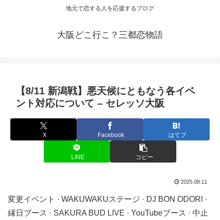
地元で恋する人を応援するブログ
大阪どこ行こ？三都恋物語
【8/11 新潟戦】悪天候にともなう各
イベ
ント
対応について – セレッソ大阪
X
Facebook
はてブ
LINE
コピー
2025.08.11
変更イベント · WAKUWAKUステージ · DJ BON ODORI ·
縁日ブース · SAKURA BUD LIVE · YouTubeブース · 中止