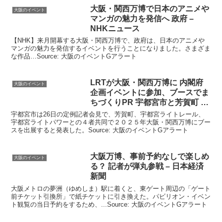
大阪
・関西万博で日本のアニメや
大阪のイベント
マンガの魅力を発信へ 政府 –
NHKニュース
【NHK】来月開幕する大阪・関西万博で、政府は、日本のアニメや
マンガの魅力を発信するイベントを行うことになりました。さまざま
な作品…Source: 大阪のイベントGアラート
LRTが
大阪
・関西万博に 内閣府
大阪のイベント
企画
イベント
に参加、ブースでま
ちづくりPR 宇都宮市と芳賀町 …
宇都宮市は26日の定例記者会見で、芳賀町、宇都宮ライトレール、
宇都宮ライトパワーとの４者共同で２０２５年大阪・関西万博にブー
スを出展すると発表した。Source: 大阪のイベントGアラート
大阪
万博、事前予約なしで楽しめ
大阪のイベント
る？ 記者が弾丸参戦 – 日本経済
新聞
大阪メトロの夢洲（ゆめしま）駅に着くと、東ゲート周辺の「ゲート
前チケット引換所」で紙チケットに引き換えた。パビリオン・イベン
ト観覧の当日予約をするため、...Source: 大阪のイベントGアラート