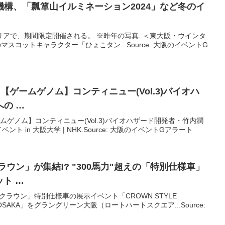
機構、「瓢箪山イルミネーション2024」など冬の
イ
エリアで、期間限定開催される。 ※昨年の写真. ＜東大阪・ウインタ
のマスコットキャラクター「ひょこタン...Source: 大阪のイベントG
放送！【ゲームゲノム】コンティニュー(Vol.3)バイオハ
の …
【ゲームゲノム】コンティニュー(Vol.3)バイオハザード開発者・竹内潤
ト in 大阪大学 | NHK.Source: 大阪のイベントGアラート
ラウン」が集結!? "300馬力"超えの「特別仕様車」
ット …
「クラウン」特別仕様車の展示イベント「CROWN STYLE
D- in OSAKA」をグラングリーン大阪（ロートハートスクエア...Source: