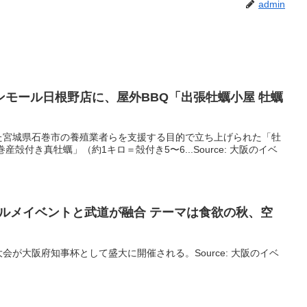
admin
ンモール日根野店に、屋外BBQ「出張牡蠣小屋 牡蠣
た宮城県石巻市の養殖業者らを支援する目的で立ち上げられた「牡
殻付き真牡蠣」（約1キロ＝殻付き5〜6...Source: 大阪のイベ
グルメ
イベント
と武道が融合 テーマは食欲の秋、空
が大阪府知事杯として盛大に開催される。Source: 大阪のイベ