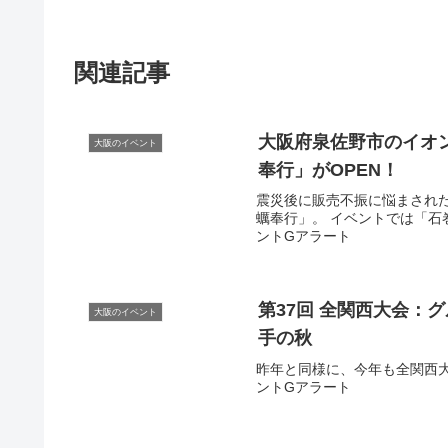
関連記事
大阪
府泉佐野市のイオ
大阪のイベント
奉行」がOPEN！
震災後に販売不振に悩まされ
蠣奉行」。 イベントでは「石巻産
ントGアラート
第37回 全関西大会：
大阪のイベント
手の秋
昨年と同様に、今年も全関西大会
ントGアラート