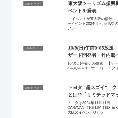
東
大阪
ツーリズム振興
大阪のイベント
ベント
を発表
... イベントが東大阪の複数
ーイベント2024①＞. 商店街
アラート
10/8(日)午前0:05
大阪のイベント
ザード開発者・竹内潤へ
10/8(日)午前0:05放送！
へのQ＆Aコーナー！| トークイベン
トヨタ "超スゴイ"「ク
大阪のイベント
とは!?「リミテッドマ
トヨタは2024年11月11日、
CARAVAN -THE LIMITE
大阪のイベントGアラ...