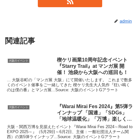
admin
関連記事
楔ケリ画業10周年記念
イベント
大阪のイベント
『Starry Trail』at マンガ展 開
催！ 池袋から
大阪
への巡回も！
... 大阪谷町の「マンガ展 大阪」にて開催いたします。 これまで数多
くのイベント催事をご一緒してきた 楔ケリ先生大人気作『狂い鳴く
のは僕の番』とマンガ展...Source: 大阪のイベントGアラート
『Warai Mirai Fes 2024』第5弾ラ
大阪のイベント
インナップ 「国連」「SDGs」
「地球温暖化」「万博」楽しく学
ぶ
大阪・関西万博を見据えたイベント『Warai Mirai Fes 2024～Road to
EXPO 2025～』（5月29日～6月2日、主催：一般社団法人チーム関
西）の第5弾ラインナップ...Source: 大阪のイベントGアラート