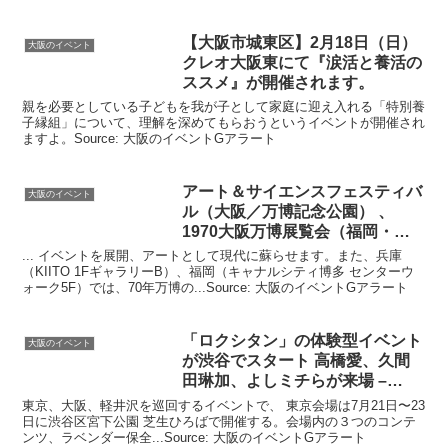
【
大阪
市城東区】2月18日（日）
大阪のイベント
クレオ
大阪
東にて『涙活と養活の
ススメ』が開催されます。
親を必要としている子どもを我が子として家庭に迎え入れる「特別養
子縁組」について、理解を深めてもらおうというイベントが開催され
ますよ。Source: 大阪のイベントGアラート
アート＆サイエンスフェスティバ
大阪のイベント
ル（
大阪
／万博記念公園） 、
1970
大阪
万博展覧会（福岡・兵
庫 …
... イベントを展開、アートとして現代に蘇らせます。また、兵庫
（KIITO 1FギャラリーB）、福岡（キャナルシティ博多 センターウ
ォーク5F）では、70年万博の...Source: 大阪のイベントGアラート
「ロクシタン」の体験型
イベント
大阪のイベント
が渋谷でスタート 高橋愛、久間
田琳加、よしミチらが来場 –
WWD
東京、大阪、軽井沢を巡回するイベントで、 東京会場は7月21日〜23
日に渋谷区宮下公園 芝生ひろばで開催する。会場内の３つのコンテ
ンツ、ラベンダー保全...Source: 大阪のイベントGアラート