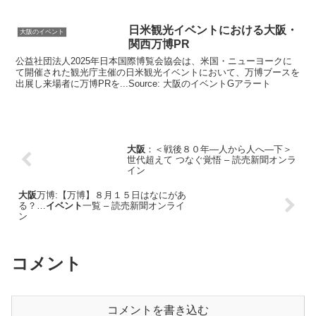
日米観光
イベント
における
大阪
・
大阪のイベント
関西万博PR
公益社団法人2025年日本国際博覧会協会は、米国・ニューヨークに
て開催された観光庁主催の日米観光イベントにおいて、万博ブースを
出展し来場者に万博PRを...Source: 大阪のイベントGアラート
大阪
：＜戦後８０年―人から人へ―下＞
世代超えて つなぐ覚悟 – 読売新聞オンラ
イン
大阪
万博:【万博】８月１５日はなにがあ
る？…
イベント
一覧 – 読売新聞オンライ
ン
コメント
コメントを書き込む