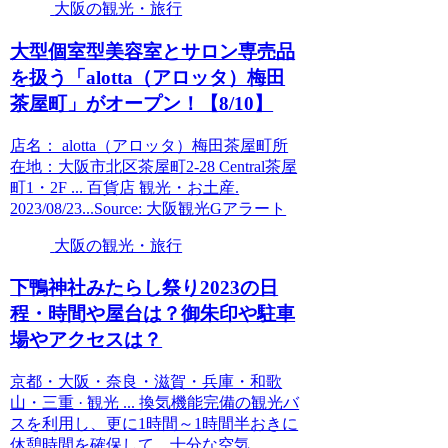
大阪の観光・旅行
大型個室型美容室とサロン専売品
を扱う「alotta（アロッタ）梅田
茶屋町」がオープン！【8/10】
店名： alotta（アロッタ）梅田茶屋町所
在地：大阪市北区茶屋町2-28 Central茶屋
町1・2F ... 百貨店 観光・お土産.
2023/08/23...Source: 大阪観光Gアラート
大阪の観光・旅行
下鴨神社みたらし祭り2023の日
程・時間や屋台は？御朱印や駐車
場やアクセスは？
京都・大阪・奈良・滋賀・兵庫・和歌
山・三重 · 観光 ... 換気機能完備の観光バ
スを利用し、更に1時間～1時間半おきに
休憩時間を確保して、十分な空気