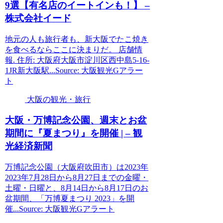
9選【有名店のイートインも！】 –
株式会社イード
地元の人も旅行者も、新大阪でたこ焼き
を食べるならここに決まりだ。 店舗情
報. 住所: 大阪府大阪市淀川区西中島5-16-
1JR新大阪駅...Source: 大阪観光Gアラー
ト
大阪の観光・旅行
大阪
・万博記念公園、週末とお盆
期間に『夏まつり』を開催 | –
観
光
経済新聞
万博記念公園（大阪府吹田市）は2023年
2023年7月28日から8月27日までの金曜・
土曜・日曜と、8月14日から8月17日のお
盆期間、「万博夏まつり 2023」を開
催...Source: 大阪観光Gアラート