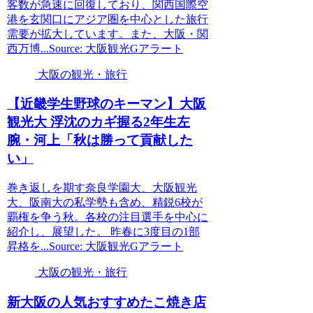
客数が急速に回復しており、関西国際空
港を玄関口にアジア圏を中心とした旅行
需要が拡大しています。また、大阪・関
西万博...Source: 大阪観光Gアラート
大阪の観光・旅行
【近畿学生野球のキーマン】
大阪
観光
大 浮沈のカギ握る2年生左
腕・河上「秋は勝って貢献した
い」
巻き返しを期す奈良学園大、大阪観光
大、阪南大の私学勢も含め、精鋭6校が
覇権を争う秋。各校の注目選手を中心に
紹介し、展望した。 昨春に3度目の1部
昇格を...Source: 大阪観光Gアラート
大阪の観光・旅行
新
大阪
の人気おすすめたこ焼き店