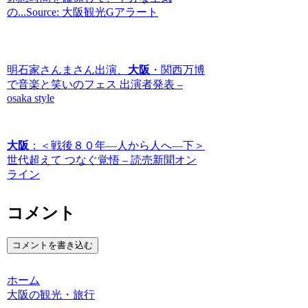
の...Source: 大阪観光Gアラート
明石家さんまさん出演、
大阪
・関西万博
で音楽と笑いのフェス 出演者発表 –
osaka style
大阪
：＜戦後８０年―人から人へ―下＞
世代超えて つなぐ覚悟 – 読売新聞オン
ライン
コメント
コメントを書き込む
ホーム
大阪の観光・旅行