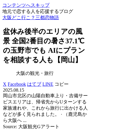
コンテンツへスキップ
地元で恋する人を応援するブログ
大阪どこ行こ？三都恋物語
盆休み後半のエリアの風
景 全国2番目の暑さ37.1℃
の玉野市でも AIにプラン
を相談する人も【岡山】
大阪の観光・旅行
X
Facebook
はてブ
LINE
コピー
2025.08.15
岡山市北区の山陽自動車上り・吉備サー
ビスエリアは、帰省先からUターンする
家族連れや、これから旅行に出かける人
などが多く見られました。 · （鹿児島か
ら大阪へ ...
Source: 大阪観光Gアラート