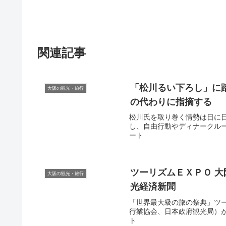
関連記事
「松川るい下ろし」に
大阪の観光・旅行
の代わりに指摘する
松川氏を取り巻く情勢は日に日
し、自由行動やディナークルーズな
ート
ツーリズムＥＸＰＯ
大
大阪の観光・旅行
光
経済新聞
「世界最大級の旅の祭典」ツー
行業協会、日本政府観光局）が10
ト