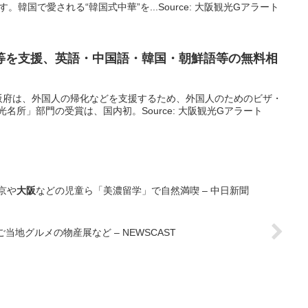
。韓国で愛される“韓国式中華”を...Source: 大阪観光Gアラート
等を支援、英語・中国語・韓国・朝鮮語等の無料相
阪府は、外国人の帰化などを支援するため、外国人のためのビザ・
観光名所」部門の受賞は、国内初。Source: 大阪観光Gアラート
京や
大阪
などの児童ら「美濃留学」で自然満喫 – 中日新聞
地グルメの物産展など – NEWSCAST