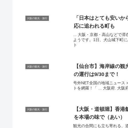
「日本はとても安いか
大阪の観光・旅行
応に追われる町も
... 大阪・京都・高山など
ようです。1日、犬山城下町にある
ト
【仙台市】海岸線の
観
大阪の観光・旅行
の運行は9/30まで！
号外NET全国の地域ニュース >
トを網羅！「 ... 大阪府. 大阪
【
大阪
・道頓堀】香港
大阪の観光・旅行
を本場の味で（あい）
観光の合間にも立ち寄れる、道