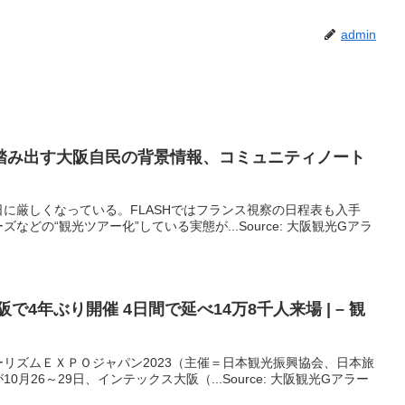
admin
踏み出す
大阪
自民の背景情報、コミュニティノート
に厳しくなっている。FLASHではフランス視察の日程表も入手
どの“観光ツアー化”している実態が...Source: 大阪観光Gアラ
阪
で4年ぶり開催 4日間で延べ14万8千人来場 | –
観
リズムＥＸＰＯジャパン2023（主催＝日本観光振興協会、日本旅
月26～29日、インテックス大阪（...Source: 大阪観光Gアラー