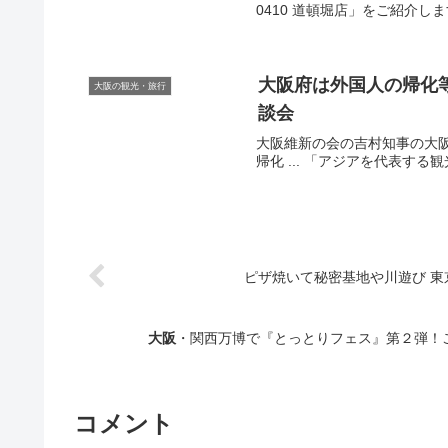
0410 道頓堀店」をご紹介します
大阪
府は外国人の帰化
大阪の観光・旅行
談会
大阪維新の会の吉村知事の大
帰化 ... 「アジアを代表する
ピザ焼いて秘密基地や川遊び 東
大阪
・関西万博で『とっとりフェス』第２弾！ご当
コメント