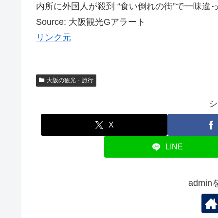
内所に外国人が殺到 “食い倒れの街”で一味違った
Source: 大阪観光Gアラート
リンク元
大阪の観光・旅行
シ
X
LINE
admi