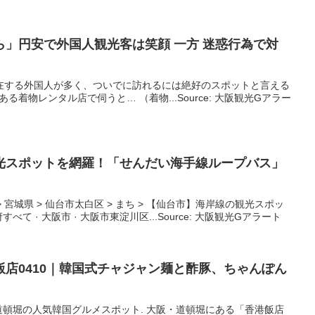
ら」円安で外国人
観光
客は笑顔 一方 迷惑行為で対
で滞在する外国人が多く、ついでに訪れるには絶好のスポットと言える
着物レンタル店で伺うと… （着物...Source: 大阪観光Gアラー
光
スポットを網羅！「せんだい海手線ループバス」
 宮城県 > 仙台市太白区 > まち > 【仙台市】海岸線の観光スポッ
府すべて · 大阪市 · 大阪市東淀川区...Source: 大阪観光Gアラート
飯店0410｜韓国式チャジャン麺と酢豚、ちゃんぽん
頓堀の人気韓国グルメスポット. 大阪・道頓堀にある「香港飯店