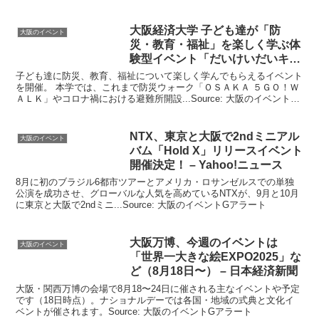
大阪
経済大学 子ども達が「防
大阪のイベント
災・教育・福祉」を楽しく学ぶ体
験型
イベント
「だいけいだいキッ
ズ …
子ども達に防災、教育、福祉について楽しく学んでもらえるイベント
を開催。 本学では、これまで防災ウォーク「ＯＳＡＫＡ ５ＧＯ！Ｗ
ＡＬＫ」やコロナ禍における避難所開設...Source: 大阪のイベントG
アラート
NTX、東京と
大阪
で2ndミニアル
大阪のイベント
バム「Hold X」リリース
イベント
開催決定！ – Yahoo!ニュース
8月に初のブラジル6都市ツアーとアメリカ・ロサンゼルスでの単独
公演を成功させ、グローバルな人気を高めているNTXが、9月と10月
に東京と大阪で2ndミニ...Source: 大阪のイベントGアラート
大阪
万博、今週の
イベント
は
大阪のイベント
「世界一大きな絵EXPO2025」な
ど（8月18日〜） – 日本経済新聞
大阪・関西万博の会場で8月18〜24日に催される主なイベントや予定
です（18日時点）。ナショナルデーでは各国・地域の式典と文化イ
ベントが催されます。Source: 大阪のイベントGアラート