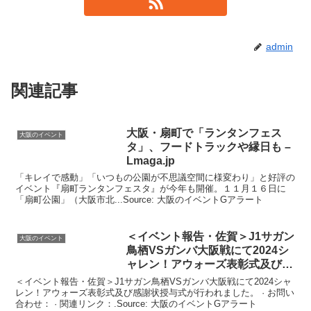
admin
関連記事
大阪
・扇町で「ランタンフェス
大阪のイベント
タ」、フードトラックや縁日も –
Lmaga.jp
「キレイで感動」「いつもの公園が不思議空間に様変わり」と好評の
イベント『扇町ランタンフェスタ』が今年も開催。１１月１６日に
「扇町公園」（大阪市北...Source: 大阪のイベントGアラート
＜
イベント
報告・佐賀＞J1サガン
大阪のイベント
鳥栖VSガンバ
大阪
戦にて2024シ
ャレン！アウォーズ表彰式及び
…
＜イベント報告・佐賀＞J1サガン鳥栖VSガンバ大阪戦にて2024シャ
レン！アウォーズ表彰式及び感謝状授与式が行われました。 · お問い
合わせ： · 関連リンク：.Source: 大阪のイベントGアラート