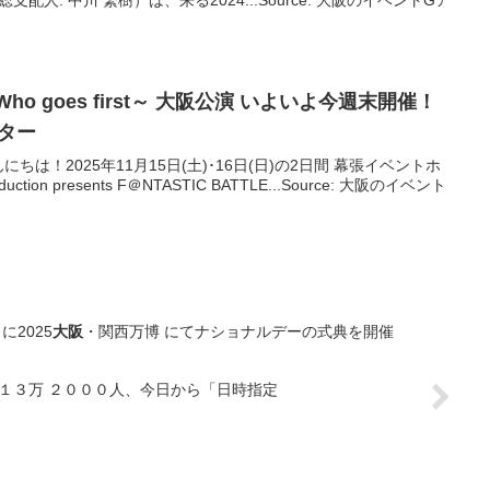
支配人: 中川 繁樹）は、来る2024...Source: 大阪のイベントGア
o goes first～
大阪
公演 いよいよ今週末開催！
スター
は！2025年11月15日(土)･16日(日)の2日間 幕張イベントホ
ion presents F＠NTASTIC BATTLE...Source: 大阪のイベント
2025
大阪
・関西万博 にてナショナルデーの式典を開催
 １３万 ２０００人、今日から「日時指定