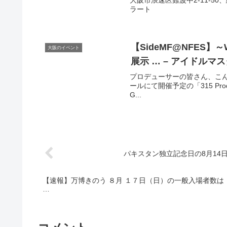
大阪市浪速区難波中2-11-50、総
ラート
【SideMF@NFES】～Wh
大阪のイベント
展示 … – アイドルマ
プロデューサーの皆さん、こんにち
ールにて開催予定の「315 Product
G...
パキスタン独立記念日の8月14日に
【速報】万博きのう ８月 １７日（日）の一般入場者数は
…