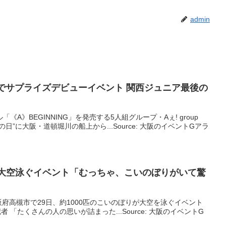
admin
堀川でサプライズデビュー
イベント
関西ジュニア最後の
《A》BEGINNING」を発売する5人組グループ・Aぇ! group
日”に大阪・道頓堀川の船上から...Source: 大阪のイベントGアラ
が大空泳ぐ
イベント
「むっちゃ、こいのぼりがいて驚
府高槻市で29日、約1000匹のこいのぼりが大空を泳ぐイベント
者 「たくさんの人の思いが詰まった...Source: 大阪のイベントG