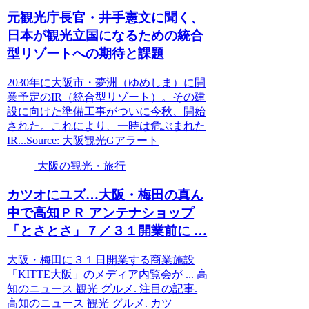
元
観光
庁長官・井手憲文に聞く、
日本が
観光
立国になるための統合
型リゾートへの期待と課題
2030年に大阪市・夢洲（ゆめしま）に開
業予定のIR（統合型リゾート）。その建
設に向けた準備工事がついに今秋、開始
された。これにより、一時は危ぶまれた
IR...Source: 大阪観光Gアラート
大阪の観光・旅行
カツオにユズ…
大阪
・梅田の真ん
中で高知ＰＲ アンテナショップ
「とさとさ」７／３１開業前に …
大阪・梅田に３１日開業する商業施設
「KITTE大阪」のメディア内覧会が ... 高
知のニュース 観光 グルメ. 注目の記事.
高知のニュース 観光 グルメ. カツ