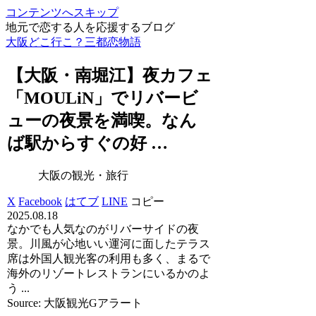
コンテンツへスキップ
地元で恋する人を応援するブログ
大阪どこ行こ？三都恋物語
【
大阪
・南堀江】夜カフェ
「MOULiN」でリバービ
ューの夜景を満喫。なん
ば駅からすぐの好 …
大阪の観光・旅行
X
Facebook
はてブ
LINE
コピー
2025.08.18
なかでも人気なのがリバーサイドの夜
景。川風が心地いい運河に面したテラス
席は外国人観光客の利用も多く、まるで
海外のリゾートレストランにいるかのよ
う ...
Source: 大阪観光Gアラート