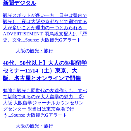
新聞デジタル
観光スポットが多い一方、日中は県内で
観光し、夜は大阪や京都などで宿泊する
人が多いことが理由の一つとみられる。
ADVERTISEMENT. 羽鳥総支配人は「歴
史、文化...Source: 大阪観光Gアラート
大阪の観光・旅行
40代、50代以上】大人の短期留学
セミナー12/14（土）東京、
大
阪
、名古屋とオンラインで開催
勉強も観光も同世代の友達作りも、すべ
て堪能できるのが大人留学の魅力 ... ②
大阪 大阪留学ジャーナルカウンセリン
グセンター ※当日は東京会場で行
う...Source: 大阪観光Gアラート
大阪の観光・旅行