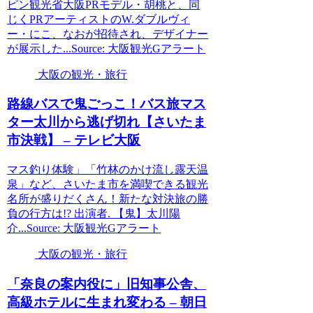
ピン観光省大阪PRモデル・胡桃と、同
じくPRアーティストのW.ダブルヴィ
ー・にこ、なおが招待され、デザイナー
が展示した...Source: 大阪観光Gアラート
大阪の観光・旅行
路線バスで鬼ごっこ！バス旅マス
ター太川から逃げ切れ【さいたま
市決戦】 – テレビ大阪
マス釣り体験」「竹林のかけ流し露天温
泉」など、さいたま市を満喫できる観光
名所が盛りだくさん！新たな対決旅の勝
負の行方は!? 出演者. 【鬼】太川陽
介...Source: 大阪観光Gアラート
大阪の観光・旅行
「奈良の案内役に」旧知事公舎、
高級ホテルに生まれ変わる – 朝日