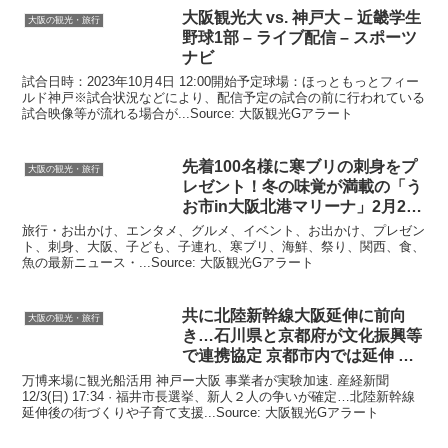
大阪観光
大 vs. 神戸大 – 近畿学生
大阪の観光・旅行
野球1部 – ライブ配信 – スポーツ
ナビ
試合日時：2023年10月4日 12:00開始予定球場：ほっともっとフィー
ルド神戸※試合状況などにより、配信予定の試合の前に行われている
試合映像等が流れる場合が...Source: 大阪観光Gアラート
先着100名様に寒ブリの刺身をプ
大阪の観光・旅行
レゼント！冬の味覚が満載の「う
お市in
大阪
北港マリーナ」2月23
…
旅行・お出かけ、エンタメ、グルメ、イベント、お出かけ、プレゼン
ト、刺身、大阪、子ども、子連れ、寒ブリ、海鮮、祭り、関西、食、
魚の最新ニュース・...Source: 大阪観光Gアラート
共に北陸新幹線
大阪
延伸に前向
大阪の観光・旅行
き…石川県と京都府が文化振興等
で連携協定 京都市内では延伸 …
万博来場に観光船活用 神戸ー大阪 事業者が実験加速. 産経新聞
12/3(日) 17:34 · 福井市長選挙、新人２人の争いが確定…北陸新幹線
延伸後の街づくりや子育て支援...Source: 大阪観光Gアラート