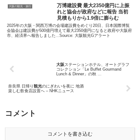
万博建設費 最大2350億円に上振
大阪の観光・旅行
れと協会が政府などに報告 当初
見積もりから1.9倍に膨らむ
2025年の大阪・関西万博の会場建設費をめぐり20日、日本国際博覧
会協会は建設費が500億円増えて最大2350億円になると政府や大阪府
市、経済界へ報告しました...Source: 大阪観光Gアラート
大阪
ステーションホテル、オートグラフ
コレクション「Le Buffet Gourmand
Lunch & Dinner」の秋 …
奈良県 日帰り
観光
のにぎわいを夜に 地酒
楽しむ飲食店設置へ – NHKニュース
コメント
コメントを書き込む