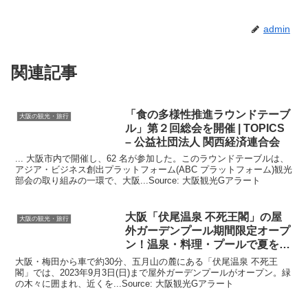
admin
関連記事
「食の多様性推進ラウンドテーブ
大阪の観光・旅行
ル」第２回総会を開催 | TOPICS
– 公益社団法人 関西経済連合会
... 大阪市内で開催し、62 名が参加した。このラウンドテーブルは、
アジア・ビジネス創出プラットフォーム(ABC プラットフォーム)観光
部会の取り組みの一環で、大阪...Source: 大阪観光Gアラート
大阪
「伏尾温泉 不死王閣」の屋
大阪の観光・旅行
外ガーデンプール期間限定オープ
ン！温泉・料理・プールで夏を
…
大阪・梅田から車で約30分、五月山の麓にある「伏尾温泉 不死王
閣」では、2023年9月3日(日)まで屋外ガーデンプールがオープン。緑
の木々に囲まれ、近くを...Source: 大阪観光Gアラート