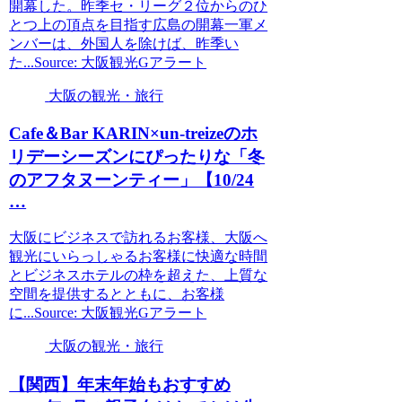
開幕した。昨季セ・リーグ２位からのひ
とつ上の頂点を目指す広島の開幕一軍メ
ンバーは、外国人を除けば、昨季い
た...Source: 大阪観光Gアラート
大阪の観光・旅行
Cafe＆Bar KARIN×un-treizeのホ
リデーシーズンにぴったりな「冬
のアフタヌーンティー」【10/24
…
大阪にビジネスで訪れるお客様、大阪へ
観光にいらっしゃるお客様に快適な時間
とビジネスホテルの枠を超えた、上質な
空間を提供するとともに、お客様
に...Source: 大阪観光Gアラート
大阪の観光・旅行
【関西】年末年始もおすすめ