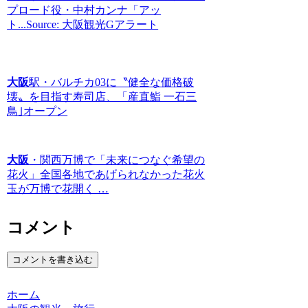
プロード役・中村カンナ「アッ
ト...Source: 大阪観光Gアラート
大阪
駅・バルチカ03に〝健全な価格破
壊〟を目指す寿司店、「産直鮨 一石三
鳥｣オープン
大阪
・関西万博で「未来につなぐ希望の
花火」全国各地であげられなかった花火
玉が万博で花開く …
コメント
コメントを書き込む
ホーム