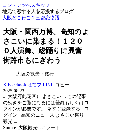
コンテンツへスキップ
地元で恋する人を応援するブログ
大阪どこ行こ？三都恋物語
大阪
・関西万博、高知のよ
さこいに染まる！１２０
０人演舞、総踊りに興奮
街路市もにぎわう
大阪の観光・旅行
X
Facebook
はてブ
LINE
コピー
2025.08.23
... 大阪府此花区） よさこい ... この記事
の続きをご覧になるには登録もしくはロ
グインが必要です。 今すぐ登録する · ロ
グイン · 高知のニュース よさこい祭り
観光 ...
Source: 大阪観光Gアラート