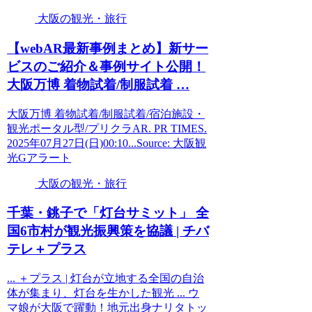
大阪の観光・旅行
【webAR最新事例まとめ】新サー
ビスのご紹介＆事例サイト公開！
大阪
万博 着物試着/制服試着 …
大阪万博 着物試着/制服試着/宿泊施設・
観光ポータル型/プリクラAR. PR TIMES.
2025年07月27日(日)00:10...Source: 大阪観
光Gアラート
大阪の観光・旅行
千葉・銚子で「灯台サミット」 全
国6市村が
観光
振興策を協議 | チバ
テレ＋プラス
... ＋プラス | 灯台が立地する全国の自治
体が集まり、灯台を生かした観光 ... ウ
マ娘が大阪で躍動！地元出身ナリタトッ