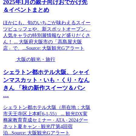
2025年1月の親子向けおでかけ先
＆イベントまとめ
ほかにも、旬のいちごが味わえるスイー
ツビュッフェや、新スポットオープン、
人気キャラの特別展情報など盛りだくさ
ん！ ... 大阪府大阪市の「高島屋大阪
店」で、...Source: 大阪観光Gアラート
大阪の観光・旅行
シェラトン都ホテル
大阪
、シャイ
ンマスカット・いも・くり・なん
きん 「秋の新作スイーツ＆パン
…
シェラトン都ホテル大阪（所在地：大阪
市天王寺区上本町6-1-55） ... 観光DX実
務家教育育成セミナー · ATA · 2024グー
ネット夏キャン · 観光庁第4回宿
泊...Source: 大阪観光Gアラート