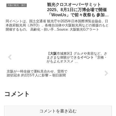
観光
クロスオーバーサミット
大阪の観光・旅行
2025、8月1日に万博会場で開催
「WowUs」で前々夜祭も 参加者
を …
同イベントは、国土交通省 観光庁や2025年日本国際博覧会協会、日
本政府観光局（JNTO）、各種自治体や大阪観光局などの後援のもと
開催するもの。 高齢化・担い手...Source: 大阪観光Gアラート
【
大阪
市城東区】グルメや美容など、さ
まざまな体験ができる
イベント
『京橋・
がもよんオススメ …
京阪が一時全線で運転見合わせ、雷雨で
踏切冠水 約3万5千人に影響 – 朝日新聞
コメント
コメントを書き込む