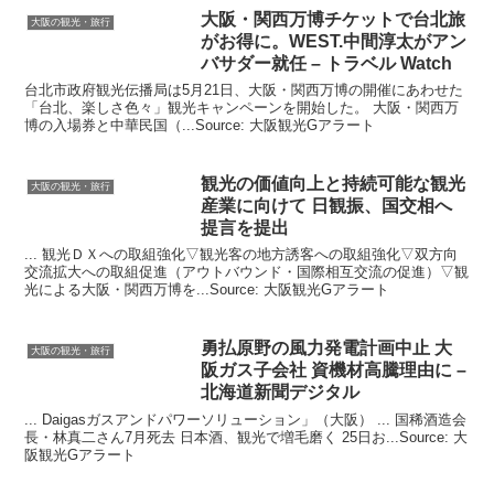
大阪
・関西万博チケットで台北旅
大阪の観光・旅行
がお得に。WEST.中間淳太がアン
バサダー就任 – トラベル Watch
台北市政府観光伝播局は5月21日、大阪・関西万博の開催にあわせた
「台北、楽しさ色々」観光キャンペーンを開始した。 大阪・関西万
博の入場券と中華民国（...Source: 大阪観光Gアラート
観光
の価値向上と持続可能な
観光
大阪の観光・旅行
産業に向けて 日観振、国交相へ
提言を提出
... 観光ＤＸへの取組強化▽観光客の地方誘客への取組強化▽双方向
交流拡大への取組促進（アウトバウンド・国際相互交流の促進）▽観
光による大阪・関西万博を...Source: 大阪観光Gアラート
勇払原野の風力発電計画中止
大
大阪の観光・旅行
阪
ガス子会社 資機材高騰理由に –
北海道新聞デジタル
... Daigasガスアンドパワーソリューション」（大阪） ... 国稀酒造会
長・林真二さん7月死去 日本酒、観光で増毛磨く 25日お...Source: 大
阪観光Gアラート