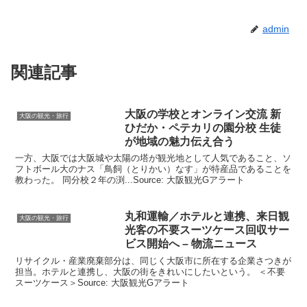
admin
関連記事
大阪
の学校とオンライン交流 新
大阪の観光・旅行
ひだか・ペテカリの園分校 生徒
が地域の魅力伝え合う
一方、大阪では大阪城や太陽の塔が観光地として人気であること、ソ
フトボール大のナス「鳥飼（とりかい）なす」が特産品であることを
教わった。 同分校２年の渕...Source: 大阪観光Gアラート
丸和運輸／ホテルと連携、来日
観
大阪の観光・旅行
光
客の不要スーツケース回収サー
ビス開始へ – 物流ニュース
リサイクル・産業廃棄部分は、同じく大阪市に所在する企業さつきが
担当。ホテルと連携し、大阪の街をきれいにしたいという。 ＜不要
スーツケース＞Source: 大阪観光Gアラート