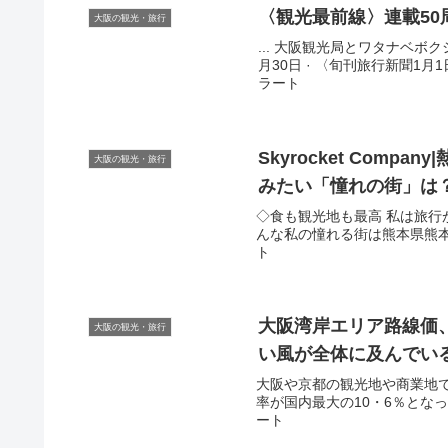
〈
観光
最前線〉連載50
大阪の観光・旅行
... 大阪観光局とワタナベボ
月30日 · 〈旬刊旅行新聞1月1
ラート
Skyrocket Compa
大阪の観光・旅行
みたい「憧れの街」は
◇食も観光地も最高 私は旅行
んな私の憧れる街は熊本県熊本市で
ト
大阪
湾岸エリア路線価
大阪の観光・旅行
い風が全体に及んでい
大阪や京都の観光地や商業地
率が国内最大の10・6％となった
ート