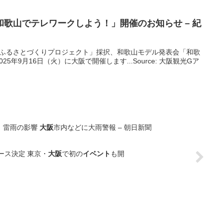
歌山でテレワークしよう！」開催のお知らせ – 紀
のふるさとづくりプロジェクト」採択、和歌山モデル発表会「和歌
5年9月16日（火）に大阪で開催します...Source: 大阪観光Gア
、雷雨の影響
大阪
市内などに大雨警報 – 朝日新聞
リリース決定 東京・
大阪
で初の
イベント
も開