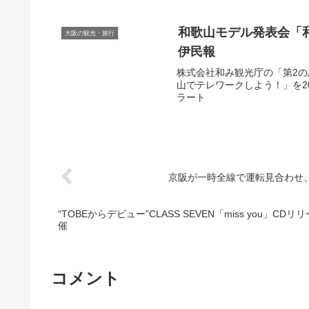
和歌山モデル発表会「和
大阪の観光・旅行
伊民報
株式会社和み観光庁の「第2
山でテレワークしよう！」を202
ラート
京阪が一時全線で運転見合わせ
“TOBEからデビュー”CLASS SEVEN「miss you」CD
催
コメント