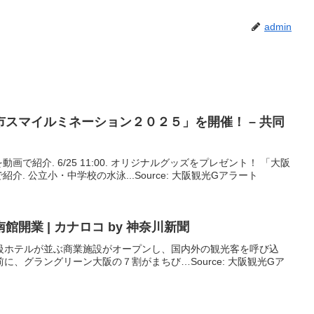
admin
スマイルミネーション２０２５」を開催！ – 共同
で紹介. 6/25 11:00. オリジナルグッズをプレゼント！ 「大阪
. 公立小・中学校の水泳...Source: 大阪観光Gアラート
南館開業 | カナロコ by 神奈川新聞
級ホテルが並ぶ商業施設がオープンし、国内外の観光客を呼び込
に、グラングリーン大阪の７割がまちび…Source: 大阪観光Gア