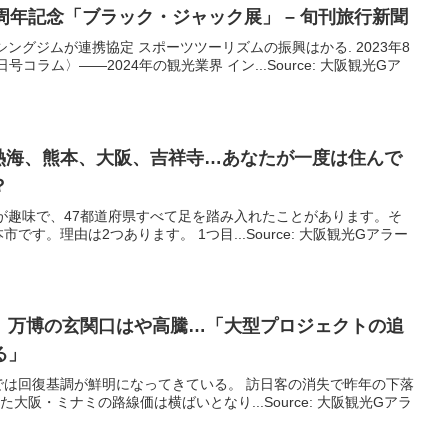
周年記念「ブラック・ジャック展」 – 旬刊旅行新聞
クシングジムが連携協定 スポーツツーリズムの振興はかる. 2023年8
日号コラム〉――2024年の観光業界 イン...Source: 大阪観光Gア
ny|熱海、熊本、
大阪
、吉祥寺…あなたが一度は住んで
？
が趣味で、47都道府県すべて足を踏み入れたことがあります。そ
す。理由は2つあります。 1つ目...Source: 大阪観光Gアラー
、万博の玄関口はや高騰…「大型プロジェクトの追
る」
では回復基調が鮮明になってきている。 訪日客の消失で昨年の下落
大阪・ミナミの路線価は横ばいとなり...Source: 大阪観光Gアラ